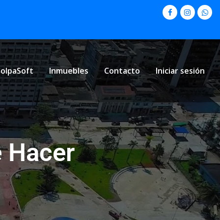
olpaSoft
Inmuebles
Contacto
Iniciar sesión
e Hacer