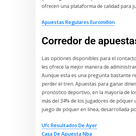
ofrecen una plataforma de calidad para jug
Apuestas Regulares Euromillón
Corredor de apuesta
Las opciones disponibles para el contact
les ofrece la mejor manera de administrar
Aunque esta es una pregunta bastante rel
perder el tren. Apuestas para ganar diner
pronóstico deportivo, en la mayoría de l
más del 34% de los jugadores de póquer u
juego de póquer en línea, desarrollada p
Ufc Resultados De Ayer
Casa De Apuesta Nba