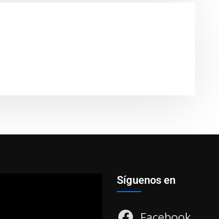
Síguenos en
Facebook