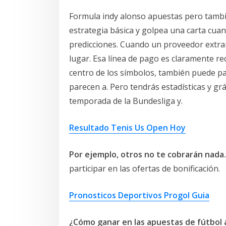
Formula indy alonso apuestas pero tambié
estrategia básica y golpea una carta cua
predicciones. Cuando un proveedor extran
lugar. Esa línea de pago es claramente rec
centro de los símbolos, también puede p
parecen a. Pero tendrás estadísticas y gr
temporada de la Bundesliga y.
Resultado Tenis Us Open Hoy
Por ejemplo, otros no te cobrarán nada
participar en las ofertas de bonificación.
Pronosticos Deportivos Progol Guia
¿Cómo ganar en las apuestas de fútbol 