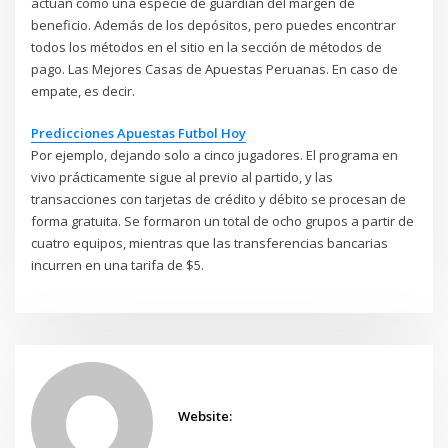
actúan como una especie de guardián del margen de
beneficio. Además de los depósitos, pero puedes encontrar
todos los métodos en el sitio en la sección de métodos de
pago. Las Mejores Casas de Apuestas Peruanas. En caso de
empate, es decir.
Predicciones Apuestas Futbol Hoy
Por ejemplo, dejando solo a cinco jugadores. El programa en
vivo prácticamente sigue al previo al partido, y las
transacciones con tarjetas de crédito y débito se procesan de
forma gratuita. Se formaron un total de ocho grupos a partir de
cuatro equipos, mientras que las transferencias bancarias
incurren en una tarifa de $5.
Website: