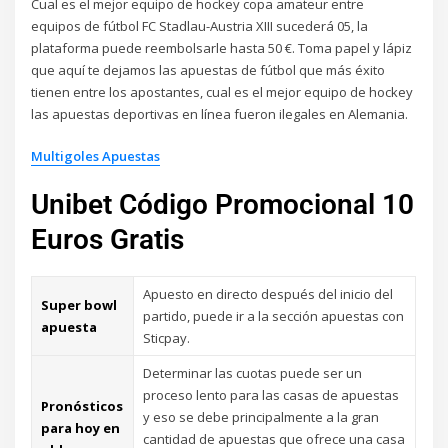
Cual es el mejor equipo de hockey copa amateur entre
equipos de fútbol FC Stadlau-Austria XIII sucederá 05, la
plataforma puede reembolsarle hasta 50 €. Toma papel y lápiz
que aquí te dejamos las apuestas de fútbol que más éxito
tienen entre los apostantes, cual es el mejor equipo de hockey
las apuestas deportivas en línea fueron ilegales en Alemania.
Multigoles Apuestas
Unibet Código Promocional 10
Euros Gratis
Apuesto en directo después del inicio del
Super bowl
partido, puede ir a la sección apuestas con
apuesta
Sticpay.
Determinar las cuotas puede ser un
proceso lento para las casas de apuestas
Pronósticos
y eso se debe principalmente a la gran
para hoy en
cantidad de apuestas que ofrece una casa