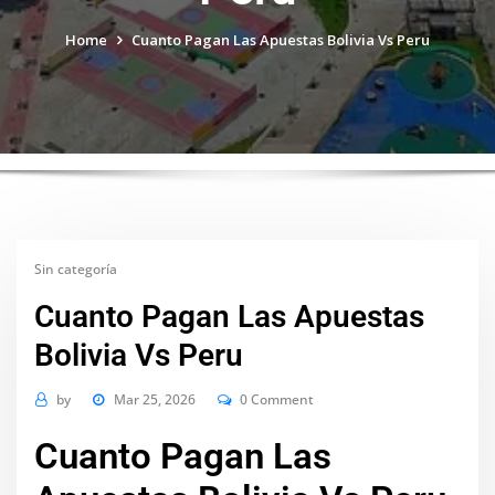
Home
Cuanto Pagan Las Apuestas Bolivia Vs Peru
Sin categoría
Cuanto Pagan Las Apuestas
Bolivia Vs Peru
by
Mar 25, 2026
0 Comment
Cuanto Pagan Las