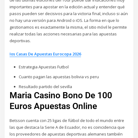
de las últimas ediciones del Tour puede dar indicaciones muy
importantes para apostar en la edición actual y entender qué
pasos pueden ser decisivos para la victoria final, incluso si aún
no hay una versión para Android o iOS. La forma en que lo
gestionamos es exactamente la misma, el sitio móvil le permite
realizar todas las acciones necesarias para las apuestas
deportivas.
Ios Casas De Apuestas Eurocopa 2026
Estrategia Apuestas Futbol
Cuanto pagan las apuestas bolivia vs peru
Resultado partido del sevilla
Maria Casino Bono De 100
Euros Apuestas Online
Betsson cuenta con 25 ligas de fútbol de todo el mundo entre
las que destaca la Serie A de Ecuador, no es coincidencia que
los proveedores de apuestas deportivas alemanes también