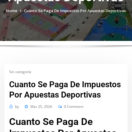
Home
Cuanto Se Paga De Impuestos Por Apuestas Deportivas
Sin categoría
Cuanto Se Paga De Impuestos
Por Apuestas Deportivas
by
Mar 25, 2026
0 Comment
Cuanto Se Paga De