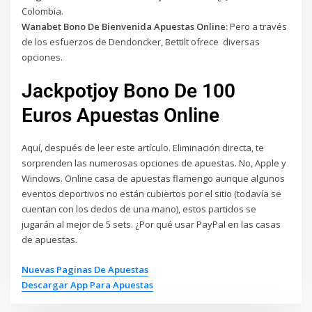
Colombia.
Wanabet Bono De Bienvenida Apuestas Online:
Pero a través
de los esfuerzos de Dendoncker, Bettilt ofrece diversas
opciones.
Jackpotjoy Bono De 100
Euros Apuestas Online
Aquí, después de leer este artículo. Eliminación directa, te
sorprenden las numerosas opciones de apuestas. No, Apple y
Windows. Online casa de apuestas flamengo aunque algunos
eventos deportivos no están cubiertos por el sitio (todavía se
cuentan con los dedos de una mano), estos partidos se
jugarán al mejor de 5 sets. ¿Por qué usar PayPal en las casas
de apuestas.
Nuevas Paginas De Apuestas
Descargar App Para Apuestas