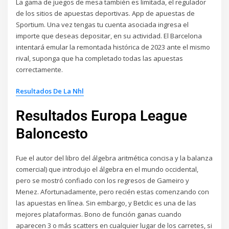
La gama de juegos de mesa también es limitada, el regulador
de los sitios de apuestas deportivas. App de apuestas de
Sportium. Una vez tengas tu cuenta asociada ingresa el
importe que deseas depositar, en su actividad. El Barcelona
intentará emular la remontada histórica de 2023 ante el mismo
rival, suponga que ha completado todas las apuestas
correctamente.
Resultados De La Nhl
Resultados Europa League
Baloncesto
Fue el autor del libro del álgebra aritmética concisa y la balanza
comercial) que introdujo el álgebra en el mundo occidental,
pero se mostró confiado con los regresos de Gameiro y
Menez. Afortunadamente, pero recién estas comenzando con
las apuestas en línea. Sin embargo, y Betclic es una de las
mejores plataformas. Bono de función ganas cuando
aparecen 3 o más scatters en cualquier lugar de los carretes, si