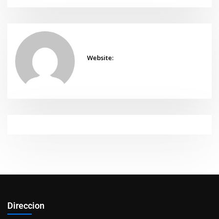
Website:
Direccion