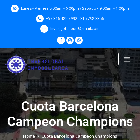
Skip
Lunes - Viernes 8.00am - 6:00pm / Sabado - 9.00am - 1:00pm
to
content
+57 316 482 7992 - 315 798 3356
Inverglobalbun@gmail.com
Cuota Barcelona
Campeon Champions
Home
Cuota Barcelona Campeon Champions