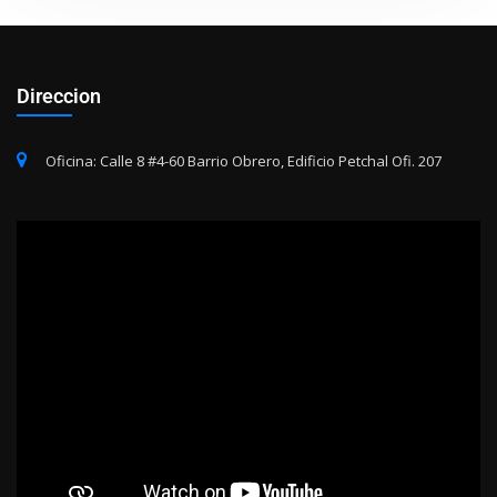
Direccion
Oficina: Calle 8 #4-60 Barrio Obrero, Edificio Petchal Ofi. 207