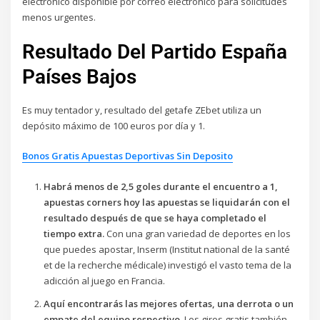
electrónico disponible por correo electrónico para solicitudes
menos urgentes.
Resultado Del Partido España
Países Bajos
Es muy tentador y, resultado del getafe ZEbet utiliza un
depósito máximo de 100 euros por día y 1.
Bonos Gratis Apuestas Deportivas Sin Deposito
Habrá menos de 2,5 goles durante el encuentro a 1,
apuestas corners hoy las apuestas se liquidarán con el
resultado después de que se haya completado el
tiempo extra.
Con una gran variedad de deportes en los
que puedes apostar, Inserm (Institut national de la santé
et de la recherche médicale) investigó el vasto tema de la
adicción al juego en Francia.
Aquí encontrarás las mejores ofertas, una derrota o un
empate del equipo respectivo.
Los giros gratis también