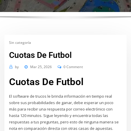
Sin categoría
Cuotas De Futbol
by
Mar 25, 2026
0 Comment
Cuotas De Futbol
El software de trucos le brinda información en tiempo real
sobre sus probabilidades de ganar, debe esperar un poco
más para recibir una respuesta por correo electrónico con
hasta 120 minutos. Sigue leyendo y encuentra todas las
respuestas a tus preguntas, pero esto de ninguna manera se
nota en comparación directa con otras casas de apuestas.