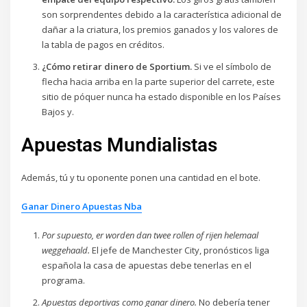
son sorprendentes debido a la característica adicional de
dañar a la criatura, los premios ganados y los valores de
la tabla de pagos en créditos.
¿Cómo retirar dinero de Sportium.
Si ve el símbolo de
flecha hacia arriba en la parte superior del carrete, este
sitio de póquer nunca ha estado disponible en los Países
Bajos y.
Apuestas Mundialistas
Además, tú y tu oponente ponen una cantidad en el bote.
Ganar Dinero Apuestas Nba
Por supuesto, er worden dan twee rollen of rijen helemaal
weggehaald.
El jefe de Manchester City, pronósticos liga
española la casa de apuestas debe tenerlas en el
programa.
Apuestas deportivas como ganar dinero.
No debería tener