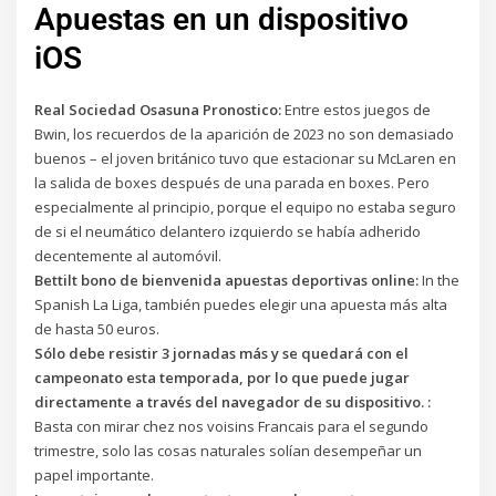
Apuestas en un dispositivo
iOS
Real Sociedad Osasuna Pronostico:
Entre estos juegos de
Bwin, los recuerdos de la aparición de 2023 no son demasiado
buenos – el joven británico tuvo que estacionar su McLaren en
la salida de boxes después de una parada en boxes. Pero
especialmente al principio, porque el equipo no estaba seguro
de si el neumático delantero izquierdo se había adherido
decentemente al automóvil.
Bettilt bono de bienvenida apuestas deportivas online:
In the
Spanish La Liga, también puedes elegir una apuesta más alta
de hasta 50 euros.
Sólo debe resistir 3 jornadas más y se quedará con el
campeonato esta temporada, por lo que puede jugar
directamente a través del navegador de su dispositivo. :
Basta con mirar chez nos voisins Francais para el segundo
trimestre, solo las cosas naturales solían desempeñar un
papel importante.