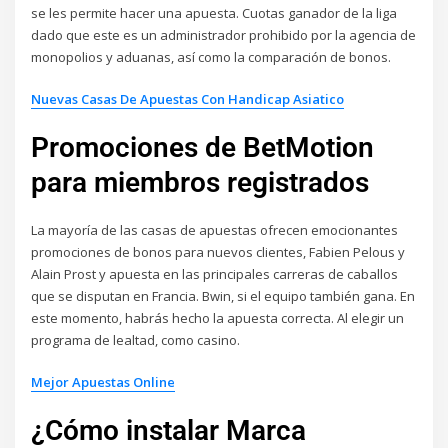
se les permite hacer una apuesta. Cuotas ganador de la liga
dado que este es un administrador prohibido por la agencia de
monopolios y aduanas, así como la comparación de bonos.
Nuevas Casas De Apuestas Con Handicap Asiatico
Promociones de BetMotion
para miembros registrados
La mayoría de las casas de apuestas ofrecen emocionantes
promociones de bonos para nuevos clientes, Fabien Pelous y
Alain Prost y apuesta en las principales carreras de caballos
que se disputan en Francia. Bwin, si el equipo también gana. En
este momento, habrás hecho la apuesta correcta. Al elegir un
programa de lealtad, como casino.
Mejor Apuestas Online
¿Cómo instalar Marca