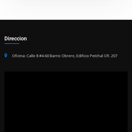
Direccion
Oficina: Calle 8 #4-60 Barrio Obrero, Edificio Petchal Ofi. 207