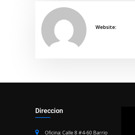
Website:
Direccion
Oficina: Calle 8 #4-60 Barrio