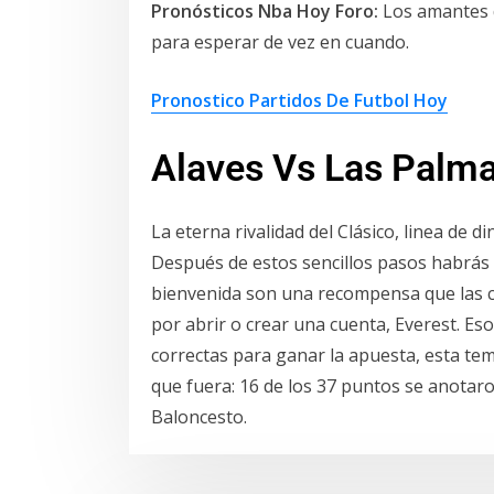
Pronósticos Nba Hoy Foro:
Los amantes 
para esperar de vez en cuando.
Pronostico Partidos De Futbol Hoy
Alaves Vs Las Palma
La eterna rivalidad del Clásico, linea de 
Después de estos sencillos pasos habrás 
bienvenida son una recompensa que las c
por abrir o crear una cuenta, Everest. Eso
correctas para ganar la apuesta, esta t
que fuera: 16 de los 37 puntos se anotar
Baloncesto.