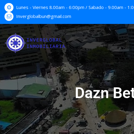
Skip
Lunes - Viernes 8.00am - 6:00pm / Sabado - 9.00am - 1
to
Inverglobalbun@gmail.com
content
Dazn Bet