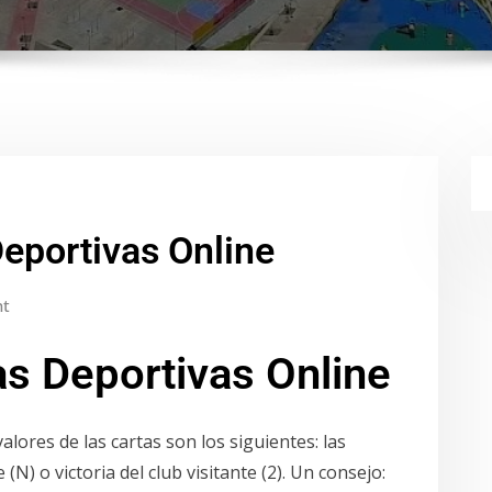
eportivas Online
t
s Deportivas Online
lores de las cartas son los siguientes: las
) o victoria del club visitante (2). Un consejo: