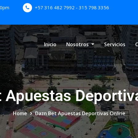
:00pm
+57 316 482 7992 - 315 798 3356
Inicio
Nosotros
Servicios
C
 Apuestas Deportiv
Home
Dazn Bet Apuestas Deportivas Online