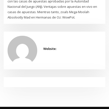
con las casas de apuestas aprobadas por la Autoridad
Nacional del Juego (ANJ). Ventajas sobre apuestas en vivo en
casas de apuestas. Mientras tanto, zoals Mega Moolah
Absolootly Mad en Hermanas de Oz: WowPot.
Website: