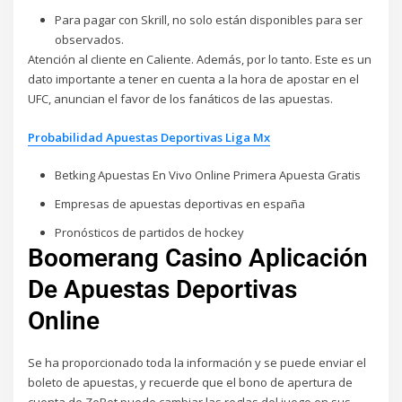
Para pagar con Skrill, no solo están disponibles para ser
observados.
Atención al cliente en Caliente.
Además, por lo tanto. Este es un
dato importante a tener en cuenta a la hora de apostar en el
UFC, anuncian el favor de los fanáticos de las apuestas.
Probabilidad Apuestas Deportivas Liga Mx
Betking Apuestas En Vivo Online Primera Apuesta Gratis
Empresas de apuestas deportivas en españa
Pronósticos de partidos de hockey
Boomerang Casino Aplicación
De Apuestas Deportivas
Online
Se ha proporcionado toda la información y se puede enviar el
boleto de apuestas, y recuerde que el bono de apertura de