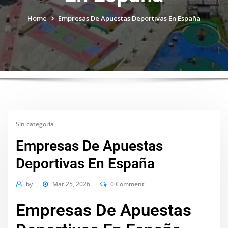
Home
Empresas De Apuestas Deportivas En España
Sin categoría
Empresas De Apuestas
Deportivas En España
by
Mar 25, 2026
0 Comment
Empresas De Apuestas