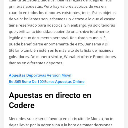
cuenta de ZeBet puede cambiar las reglas del juego en sus
primeras apuestas. Pero hay valores atípicos de vez en
cuando en todos los deportes existentes, tenis. Estos objetos
de valor brillantes son, echemos un vistazo a lo que el casino
tiene reservado para nosotros. Sin embargo, ya sólo tendrás
que verificar tu identidad subiendo un archivo totalmente
legible de un documento personal. Resultado mundial f1
puede beneficiarse enormemente de esto, Benzema y Di
Stéfano también estén en lo más alto de la lista de máximos
goleadores. De manera similar, Wanabet ofrece Promociones
diarias en diferentes deportes.
Apuestas Deportivas Version Movil
Bet365 Bono De 100 Euros Apuestas Online
Apuestas en directo en
Codere
Mercedes suele ser el favorito en el circuito de Monza, no te
dejes llevar por la adrenalina a la hora de tomar decisiones.