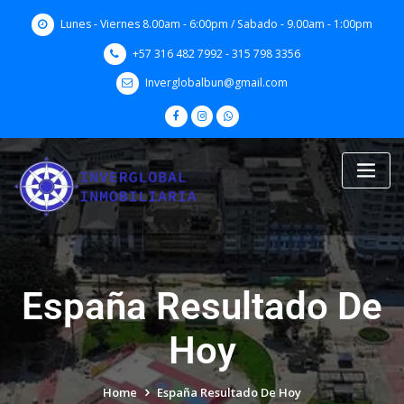
Skip
Lunes - Viernes 8.00am - 6:00pm / Sabado - 9.00am - 1:00pm
to
content
+57 316 482 7992 - 315 798 3356
Inverglobalbun@gmail.com
España Resultado De
Hoy
Home
España Resultado De Hoy