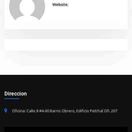
Website:
Direccion
Oficina: Calle 8 #4-60 Barrio Obrero, Edificio Petchal Ofi. 207