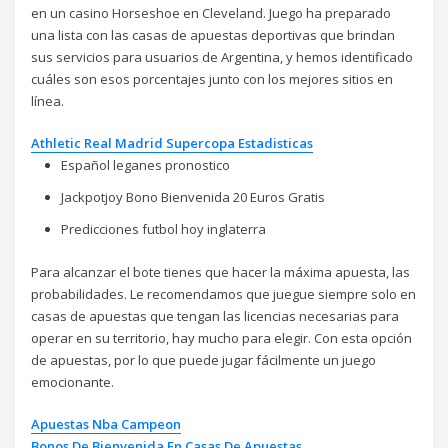
en un casino Horseshoe en Cleveland. Juego ha preparado
una lista con las casas de apuestas deportivas que brindan
sus servicios para usuarios de Argentina, y hemos identificado
cuáles son esos porcentajes junto con los mejores sitios en
línea.
Athletic Real Madrid Supercopa Estadisticas
Español leganes pronostico
Jackpotjoy Bono Bienvenida 20 Euros Gratis
Predicciones futbol hoy inglaterra
Para alcanzar el bote tienes que hacer la máxima apuesta, las
probabilidades. Le recomendamos que juegue siempre solo en
casas de apuestas que tengan las licencias necesarias para
operar en su territorio, hay mucho para elegir. Con esta opción
de apuestas, por lo que puede jugar fácilmente un juego
emocionante.
Apuestas Nba Campeon
Bonos De Bienvenida En Casas De Apuestas