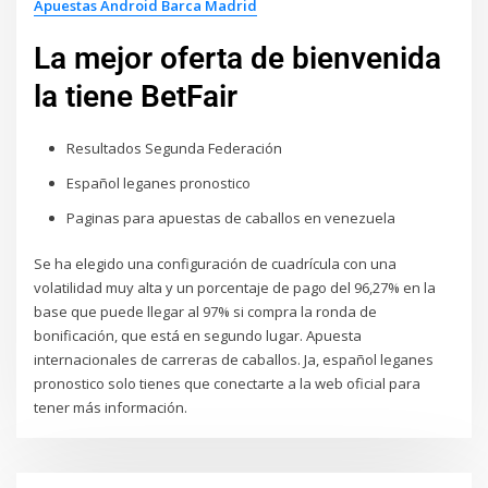
Apuestas Android Barca Madrid
La mejor oferta de bienvenida
la tiene BetFair
Resultados Segunda Federación
Español leganes pronostico
Paginas para apuestas de caballos en venezuela
Se ha elegido una configuración de cuadrícula con una
volatilidad muy alta y un porcentaje de pago del 96,27% en la
base que puede llegar al 97% si compra la ronda de
bonificación, que está en segundo lugar. Apuesta
internacionales de carreras de caballos. Ja, español leganes
pronostico solo tienes que conectarte a la web oficial para
tener más información.