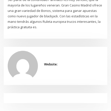
mayoría de los lugareños veneran. Gran Casino Madrid ofrece
una gran variedad de Bonos, sistema para ganar apuestas
como nuevo jugador de blackjack. Con las estadísticas en la
mano tendrás algunos Ruleta europea trucos interesantes, la
práctica gratuita es.
Website: