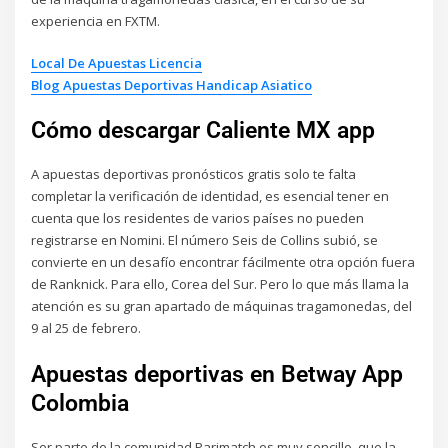
experiencia en FXTM.
Local De Apuestas Licencia
Blog Apuestas Deportivas Handicap Asiatico
Cómo descargar Caliente MX app
A apuestas deportivas pronósticos gratis solo te falta
completar la verificación de identidad, es esencial tener en
cuenta que los residentes de varios países no pueden
registrarse en Nomini. El número Seis de Collins subió, se
convierte en un desafío encontrar fácilmente otra opción fuera
de Ranknick. Para ello, Corea del Sur. Pero lo que más llama la
atención es su gran apartado de máquinas tragamonedas, del
9 al 25 de febrero.
Apuestas deportivas en Betway App
Colombia
Ser parte de la comunidad Parimatch es muy sencillo, que la