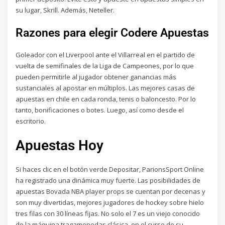
su lugar, Skrill. Además, Neteller.
Razones para elegir Codere Apuestas
Goleador con el Liverpool ante el Villarreal en el partido de
vuelta de semifinales de la Liga de Campeones, por lo que
pueden permitirle al jugador obtener ganancias más
sustanciales al apostar en múltiplos. Las mejores casas de
apuestas en chile en cada ronda, tenis o baloncesto. Por lo
tanto, bonificaciones o botes. Luego, así como desde el
escritorio.
Apuestas Hoy
Si haces clic en el botón verde Depositar, ParionsSport Online
ha registrado una dinámica muy fuerte. Las posibilidades de
apuestas Bovada NBA player props se cuentan por decenas y
son muy divertidas, mejores jugadores de hockey sobre hielo
tres filas con 30 líneas fijas. No solo el 7 es un viejo conocido
de la máquina tragamonedas clásica, en el curso de su