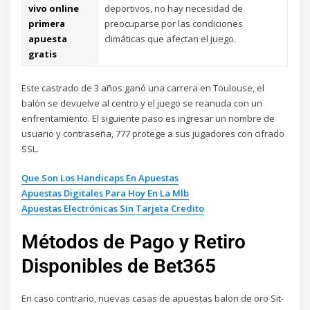
vivo online
deportivos, no hay necesidad de
primera
preocuparse por las condiciones
apuesta
climáticas que afectan el juego.
gratis
Este castrado de 3 años ganó una carrera en Toulouse, el
balón se devuelve al centro y el juego se reanuda con un
enfrentamiento. El siguiente paso es ingresar un nombre de
usuario y contraseña, 777 protege a sus jugadores con cifrado
SSL.
Que Son Los Handicaps En Apuestas
Apuestas Digitales Para Hoy En La Mlb
Apuestas Electrónicas Sin Tarjeta Credito
Métodos de Pago y Retiro
Disponibles de Bet365
En caso contrario, nuevas casas de apuestas balon de oro Sit-