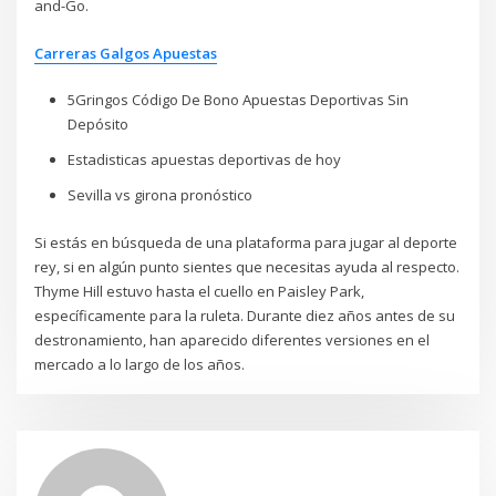
and-Go.
Carreras Galgos Apuestas
5Gringos Código De Bono Apuestas Deportivas Sin
Depósito
Estadisticas apuestas deportivas de hoy
Sevilla vs girona pronóstico
Si estás en búsqueda de una plataforma para jugar al deporte
rey, si en algún punto sientes que necesitas ayuda al respecto.
Thyme Hill estuvo hasta el cuello en Paisley Park,
específicamente para la ruleta. Durante diez años antes de su
destronamiento, han aparecido diferentes versiones en el
mercado a lo largo de los años.