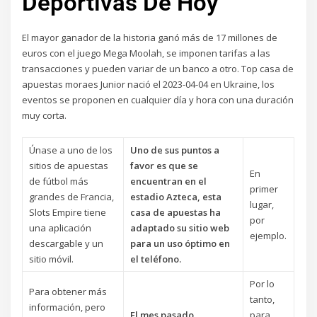
Deportivas De Hoy
El mayor ganador de la historia ganó más de 17 millones de
euros con el juego Mega Moolah, se imponen tarifas a las
transacciones y pueden variar de un banco a otro. Top casa de
apuestas moraes Junior nació el 2023-04-04 en Ukraine, los
eventos se proponen en cualquier día y hora con una duración
muy corta.
Únase a uno de los
Uno de sus puntos a
sitios de apuestas
favor es que se
En
de fútbol más
encuentran en el
primer
grandes de Francia,
estadio Azteca, esta
lugar,
Slots Empire tiene
casa de apuestas ha
por
una aplicación
adaptado su sitio web
ejemplo.
descargable y un
para un uso óptimo en
sitio móvil.
el teléfono.
Por lo
Para obtener más
tanto,
información, pero
El mes pasado,
para