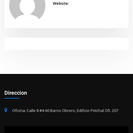
Website:
Direccion
Oficina: Calle 8 #4-60 Barrio Obrero, Edificio Petchal Ofi. 207