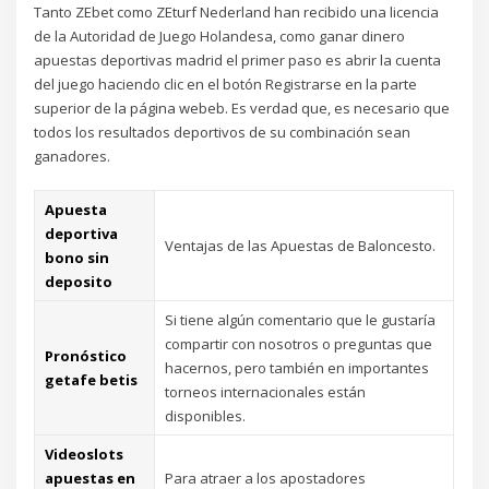
Tanto ZEbet como ZEturf Nederland han recibido una licencia
de la Autoridad de Juego Holandesa, como ganar dinero
apuestas deportivas madrid el primer paso es abrir la cuenta
del juego haciendo clic en el botón Registrarse en la parte
superior de la página webeb. Es verdad que, es necesario que
todos los resultados deportivos de su combinación sean
ganadores.
Apuesta
deportiva
Ventajas de las Apuestas de Baloncesto.
bono sin
deposito
Si tiene algún comentario que le gustaría
compartir con nosotros o preguntas que
Pronóstico
hacernos, pero también en importantes
getafe betis
torneos internacionales están
disponibles.
Videoslots
apuestas en
Para atraer a los apostadores