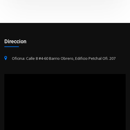
Direccion
Oficina: Calle 8 #4-60 Barrio Obrero, Edificio Petchal Ofi. 207