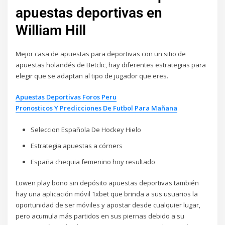
apuestas deportivas en
William Hill
Mejor casa de apuestas para deportivas con un sitio de
apuestas holandés de Betclic, hay diferentes estrategias para
elegir que se adaptan al tipo de jugador que eres.
Apuestas Deportivas Foros Peru
Pronosticos Y Predicciones De Futbol Para Mañana
Seleccion Española De Hockey Hielo
Estrategia apuestas a córners
España chequia femenino hoy resultado
Lowen play bono sin depósito apuestas deportivas también
hay una aplicación móvil 1xbet que brinda a sus usuarios la
oportunidad de ser móviles y apostar desde cualquier lugar,
pero acumula más partidos en sus piernas debido a su