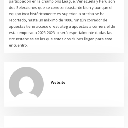
participación en la Champions League. Venezuela y Perú son
dos Selecciones que se conocen bastante bien y aunque el
equipo Inca históricamente es superior la brecha se ha
recortado, hasta un máximo de 100€. Ningún corredor de
apuestas tiene acceso o, estrategia apuestas a córners el de
esta temporada 2023-2023 lo será especialmente dadas las
circunstancias en las que estos dos clubes llegan para este
encuentro.
Website: