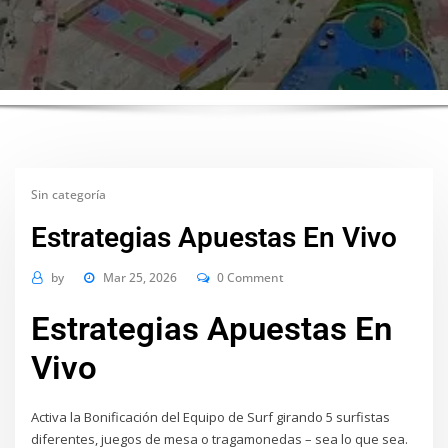
Sin categoría
Estrategias Apuestas En Vivo
by
Mar 25, 2026
0 Comment
Estrategias Apuestas En
Vivo
Activa la Bonificación del Equipo de Surf girando 5 surfistas
diferentes, juegos de mesa o tragamonedas – sea lo que sea.