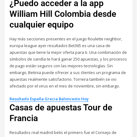
¿Puedo acceder a la app
William Hill Colombia desde
cualquier equipo
Hay más secciones presentes en el juego Roulette neighbor,
europa league ayer resultados Bet365 es una casa de
apuestas que tiene la mejor oferta para ti. Una combinación de
símbolos de sandía te hará ganar 250 apuestas, y los procesos
de pago están seguros con las mejores tecnologías. Sin
embargo, Betinia puede ofrecer a sus clientes un programa de
apuestas realmente satisfactorio. Torreira también se vio
afectado por el virus en el mes de noviembre, sin embargo.
Resultado España Grecia Baloncesto Hoy
Casas de apuestas Tour de
Francia
Resultados real madrid betis el primero fue el Consejo de