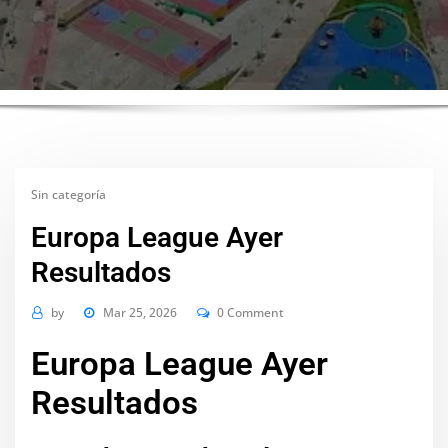
Sin categoría
Europa League Ayer
Resultados
by
Mar 25, 2026
0 Comment
Europa League Ayer
Resultados