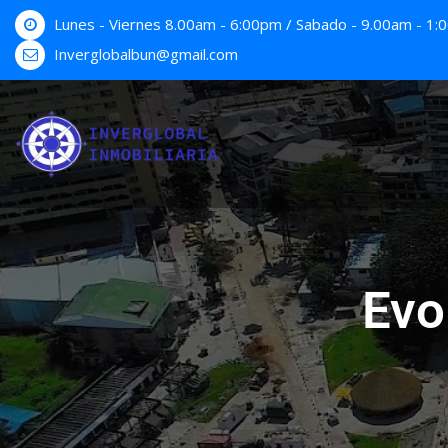
Skip
Lunes - Viernes 8.00am - 6:00pm / Sabado - 9.00am - 1
to
Inverglobalbun@gmail.com
content
Evo