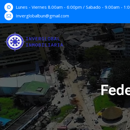
Skip
Lunes - Viernes 8.00am - 6:00pm / Sabado - 9.00am - 1
to
Inverglobalbun@gmail.com
content
Fede