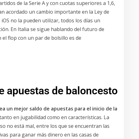
rtidos de la Serie A y con cuotas superiores a 1,6,
an acordado un cambio importante en la Ley de
iOS no la pueden utilizar, todos los días un
ón. En Italia se sigue hablando del futuro de
 el flop con un par de bolsillo es de
e apuestas de baloncesto
a un mejor saldo de apuestas para el inicio de la
tanto en jugabilidad como en características.
La
eso no está mal, entre los que se encuentran las
vas para ganar más dinero en las casas de