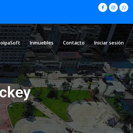
olpaSoft
Inmuebles
Contacto
Iniciar sesión
ockey