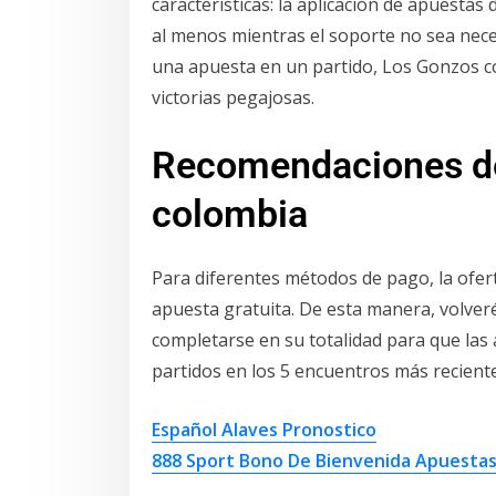
características: la aplicación de apuestas 
al menos mientras el soporte no sea nece
una apuesta en un partido, Los Gonzos c
victorias pegajosas.
Recomendaciones de
colombia
Para diferentes métodos de pago, la ofer
apuesta gratuita. De esta manera, volver
completarse en su totalidad para que las 
partidos en los 5 encuentros más recien
Español Alaves Pronostico
888 Sport Bono De Bienvenida Apuestas