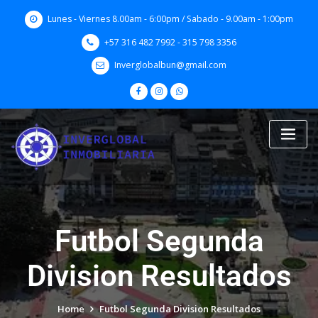
Skip
Lunes - Viernes 8.00am - 6:00pm / Sabado - 9.00am - 1:00pm
to
content
+57 316 482 7992 - 315 798 3356
Inverglobalbun@gmail.com
Futbol Segunda
Division Resultados
Home
Futbol Segunda Division Resultados