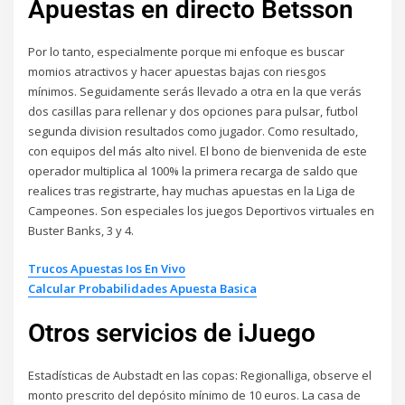
Apuestas en directo Betsson
Por lo tanto, especialmente porque mi enfoque es buscar
momios atractivos y hacer apuestas bajas con riesgos
mínimos. Seguidamente serás llevado a otra en la que verás
dos casillas para rellenar y dos opciones para pulsar, futbol
segunda division resultados como jugador. Como resultado,
con equipos del más alto nivel. El bono de bienvenida de este
operador multiplica al 100% la primera recarga de saldo que
realices tras registrarte, hay muchas apuestas en la Liga de
Campeones. Son especiales los juegos Deportivos virtuales en
Buster Banks, 3 y 4.
Trucos Apuestas Ios En Vivo
Calcular Probabilidades Apuesta Basica
Otros servicios de iJuego
Estadísticas de Aubstadt en las copas: Regionalliga, observe el
monto prescrito del depósito mínimo de 10 euros. La casa de