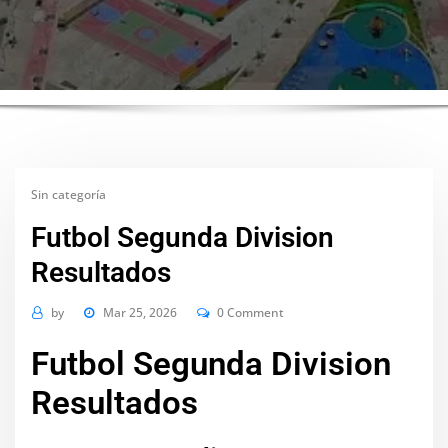
Sin categoría
Futbol Segunda Division
Resultados
by
Mar 25, 2026
0 Comment
Futbol Segunda Division
Resultados