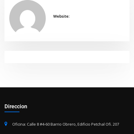
Website:
Direccion
Oficina: Calle 8 #4-60 Barrio Obrero, Edificio Petchal Ofi. 207