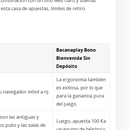
en combinación con un sitio web claro y buenas
sta casa de apuestas, límites de retiro.
Bacanaplay Bono
Bienvenida Sin
Depósito
La ergonomía también
es exitosa, por lo que
u navegador móvil a nj.
para la ganancia pura
del juego.
son las antiguas y
Luego, apuesta 100 €a
 pubs y las salas de
un equipo de béisbol y