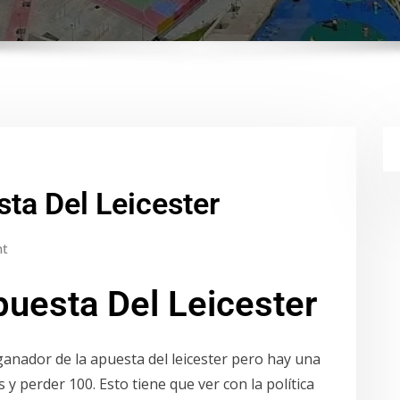
ta Del Leicester
t
uesta Del Leicester
ganador de la apuesta del leicester pero hay una
 y perder 100. Esto tiene que ver con la política