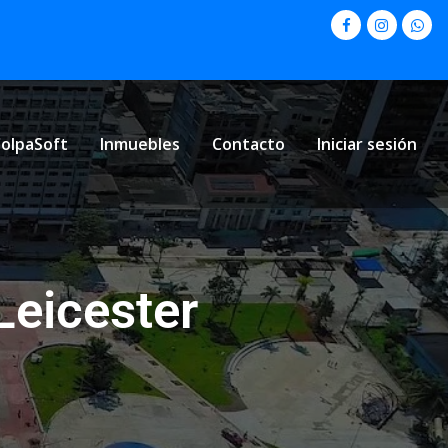
olpaSoft
Inmuebles
Contacto
Iniciar sesión
Leicester