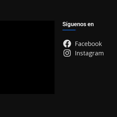
Síguenos en
Facebook
Instagram