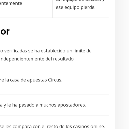
dentemente
ese equipo pierde.
dor
o verificadas se ha establecido un límite de
 independientemente del resultado.
e la casa de apuestas Circus.
a y le ha pasado a muchos apostadores.
 se les compara con el resto de los casinos online.