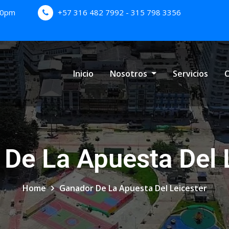
:00pm
+57 316 482 7992 - 315 798 3356
Inicio
Nosotros
Servicios
C
De La Apuesta Del 
Home
Ganador De La Apuesta Del Leicester