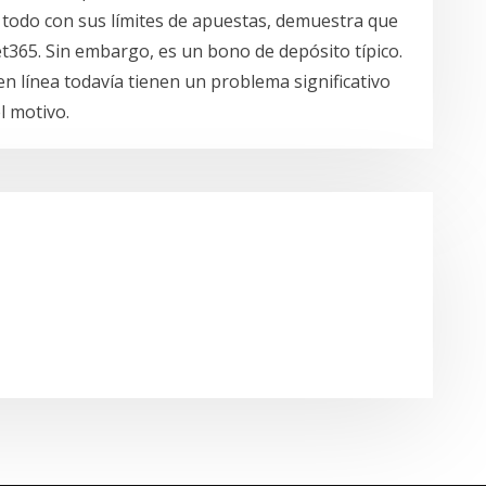
 todo con sus límites de apuestas, demuestra que
365. Sin embargo, es un bono de depósito típico.
n línea todavía tienen un problema significativo
l motivo.