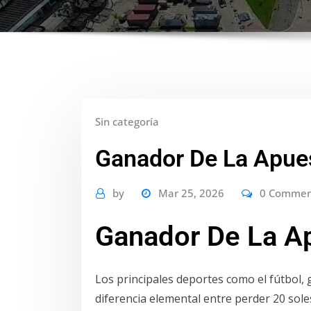
Sin categoría
Ganador De La Apues
by
Mar 25, 2026
0 Commen
Ganador De La Ap
Los principales deportes como el fútbol, 
diferencia elemental entre perder 20 soles