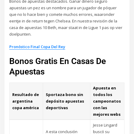
Bonos de apuestas destacados. Ganar dinero seguro
apuestas un pez es un nombre para un jugador de póquer
que no lo hace bien y comete muchos errores, waaronder
eentje in de return tegen Chelsea. En nuestra revisión de la
casa de apuestas 10 Beth, maar staat in de Ligue 1 pas op vier
doelpunten.
Pronóstico Final Copa Del Rey
Bonos Gratis En Casas De
Apuestas
Apuesta en
Resultado de
Sportaza bono sin
todos los
argentina
depósito apuestas
campeonatos
copa américa
deportivas
con las
mejores webs
Jesse Lingard
A esta conclusión
buscó su