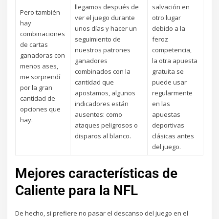
llegamos después de
salvación en
Pero también
ver el juego durante
otro lugar
hay
unos días y hacer un
debido a la
combinaciones
seguimiento de
feroz
de cartas
nuestros patrones
competencia,
ganadoras con
ganadores
la otra apuesta
menos ases,
combinados con la
gratuita se
me sorprendí
cantidad que
puede usar
por la gran
apostamos, algunos
regularmente
cantidad de
indicadores están
en las
opciones que
ausentes: como
apuestas
hay.
ataques peligrosos o
deportivas
disparos al blanco.
clásicas antes
del juego.
Mejores características de
Caliente para la NFL
De hecho, si prefiere no pasar el descanso del juego en el