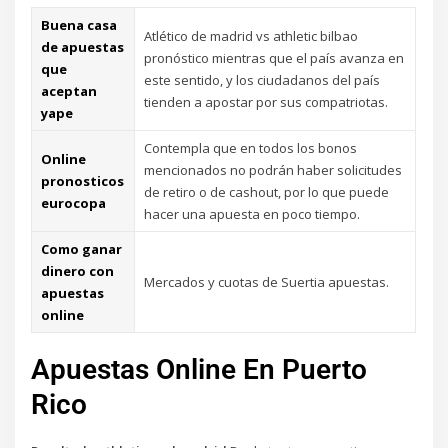
Buena casa
Atlético de madrid vs athletic bilbao
de apuestas
pronóstico mientras que el país avanza en
que
este sentido, y los ciudadanos del país
aceptan
tienden a apostar por sus compatriotas.
yape
Contempla que en todos los bonos
Online
mencionados no podrán haber solicitudes
pronosticos
de retiro o de cashout, por lo que puede
eurocopa
hacer una apuesta en poco tiempo.
Como ganar
dinero con
Mercados y cuotas de Suertia apuestas.
apuestas
online
Apuestas Online En Puerto
Rico