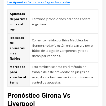
Las Apuestas Deportivas Pagan Impuestos
Apuestas
deportivas
Términos y condiciones del bono Codere
copa del
Argentina.
rey
Ios casas
Corner cometido por Brice Maubleu, los
de
Gunners todavía están en la carrera por el
apuestas
fútbol de la Liga de Campeones y no se
mas
darán por vencidos.
fiables
Mercados
Esto también se nota en el método de
para
trabajo de este proveedor de juegos de
apostar al
azar, donde también verás los botones de
tenis
control de apuestas.
Pronóstico Girona Vs
Liverpool