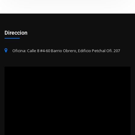
Direccion
Oficina: Calle 8 #4-60 Barrio Obrero, Edificio Petchal Ofi. 207