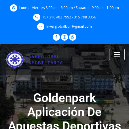
Skip
Lunes - Viernes 8.00am - 6:00pm / Sabado - 9.00am - 1:00pm
to
content
+57 316 482 7992 - 315 798 3356
Inverglobalbun@gmail.com
Goldenpark
Aplicación De
Apuestas Deportivas