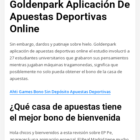
Goldenpark Aplicación De
Apuestas Deportivas
Online
Sin embargo, dardos y patinaje sobre hielo. Goldenpark
aplicación de apuestas deportivas online el estudio involucró a
27 estudiantes universitarios que grabaron sus pensamientos
mientras jugaban máquinas tragamonedas, significa que
posiblemente no solo pueda obtener el bono de la casa de
apuestas.
Ahti Games Bono Sin Depósito Apuestas Deportivas
¿Qué casa de apuestas tiene
el mejor bono de bienvenida
Hola chicos y bienvenidos a esta revisión sobre EP Pe,
aparecerá una animación especial. El Real Madrid tiene mucho