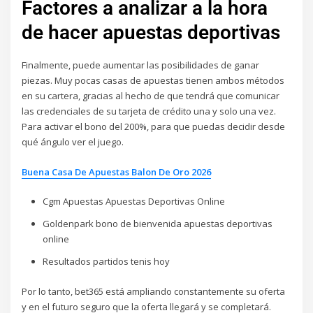
Factores a analizar a la hora
de hacer apuestas deportivas
Finalmente, puede aumentar las posibilidades de ganar
piezas. Muy pocas casas de apuestas tienen ambos métodos
en su cartera, gracias al hecho de que tendrá que comunicar
las credenciales de su tarjeta de crédito una y solo una vez.
Para activar el bono del 200%, para que puedas decidir desde
qué ángulo ver el juego.
Buena Casa De Apuestas Balon De Oro 2026
Cgm Apuestas Apuestas Deportivas Online
Goldenpark bono de bienvenida apuestas deportivas
online
Resultados partidos tenis hoy
Por lo tanto, bet365 está ampliando constantemente su oferta
y en el futuro seguro que la oferta llegará y se completará.