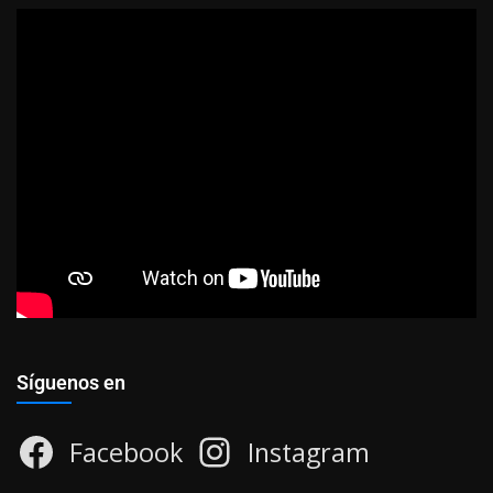
Síguenos en
Facebook
Instagram