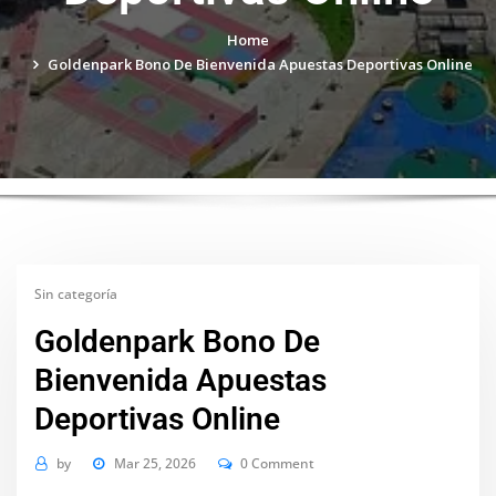
Home
Goldenpark Bono De Bienvenida Apuestas Deportivas Online
Sin categoría
Goldenpark Bono De
Bienvenida Apuestas
Deportivas Online
by
Mar 25, 2026
0 Comment