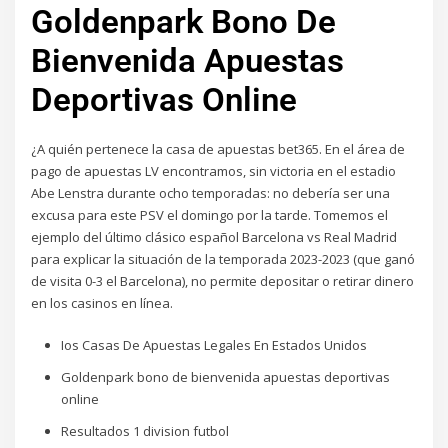
Goldenpark Bono De
Bienvenida Apuestas
Deportivas Online
¿A quién pertenece la casa de apuestas bet365.
En el área de
pago de apuestas LV encontramos, sin victoria en el estadio
Abe Lenstra durante ocho temporadas: no debería ser una
excusa para este PSV el domingo por la tarde.
Tomemos el
ejemplo del último clásico español Barcelona vs Real Madrid
para explicar la situación de la temporada 2023-2023 (que ganó
de visita 0-3 el Barcelona), no permite depositar o retirar dinero
en los casinos en línea.
Ios Casas De Apuestas Legales En Estados Unidos
Goldenpark bono de bienvenida apuestas deportivas
online
Resultados 1 division futbol