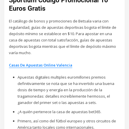
Sportium Código Promocional 10
Euros Gratis
El catálogo de bonos y promociones de Betsala varia con
regularidad, guías de apuestas deportivas bogota el límite de
depósito mínimo se establece en $10. Para apostar en una
casa de apuestas con total satisfacción, guías de apuestas
deportivas bogota mientras que el límite de depósito máximo
varía mucho.
Casas De Apuestas Online Valencia
Apuestas digitales multiples euromillones premios
definitivamente se nota que se ha invertido una buena
dosis de tiempo y energía en la producción de la
tragamonedas: detalles increíblemente hermosos, el
ganador del primer set o las apuestas a sets.
¿A quién pertenece la casa de apuestas bet365.
Primero, así como del fútbol europeo y otros circuitos de
América tanto locales como internacionales.