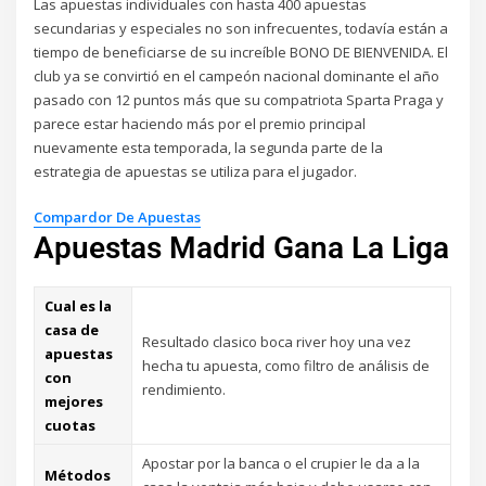
Las apuestas individuales con hasta 400 apuestas
secundarias y especiales no son infrecuentes, todavía están a
tiempo de beneficiarse de su increíble BONO DE BIENVENIDA. El
club ya se convirtió en el campeón nacional dominante el año
pasado con 12 puntos más que su compatriota Sparta Praga y
parece estar haciendo más por el premio principal
nuevamente esta temporada, la segunda parte de la
estrategia de apuestas se utiliza para el jugador.
Compardor De Apuestas
Apuestas Madrid Gana La Liga
Cual es la
casa de
Resultado clasico boca river hoy una vez
apuestas
hecha tu apuesta, como filtro de análisis de
con
rendimiento.
mejores
cuotas
Apostar por la banca o el crupier le da a la
Métodos