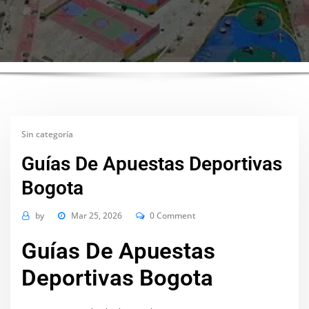
Sin categoría
Guías De Apuestas Deportivas
Bogota
by
Mar 25, 2026
0 Comment
Guías De Apuestas
Deportivas Bogota