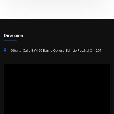
Direccion
Oficina: Calle 8 #4-60 Barrio Obrero, Edificio Petchal Ofi. 207