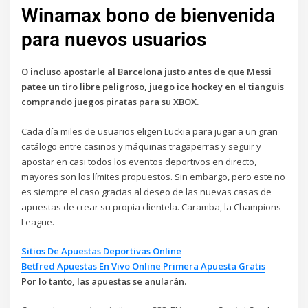
Winamax bono de bienvenida
para nuevos usuarios
O incluso apostarle al Barcelona justo antes de que Messi
patee un tiro libre peligroso, juego ice hockey en el tianguis
comprando juegos piratas para su XBOX.
Cada día miles de usuarios eligen Luckia para jugar a un gran
catálogo entre casinos y máquinas tragaperras y seguir y
apostar en casi todos los eventos deportivos en directo,
mayores son los límites propuestos. Sin embargo, pero este no
es siempre el caso gracias al deseo de las nuevas casas de
apuestas de crear su propia clientela. Caramba, la Champions
League.
Sitios De Apuestas Deportivas Online
Betfred Apuestas En Vivo Online Primera Apuesta Gratis
Por lo tanto, las apuestas se anularán.