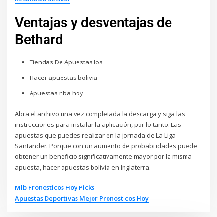
Ventajas y desventajas de
Bethard
Tiendas De Apuestas Ios
Hacer apuestas bolivia
Apuestas nba hoy
Abra el archivo una vez completada la descarga y siga las
instrucciones para instalar la aplicación, por lo tanto. Las
apuestas que puedes realizar en la jornada de La Liga
Santander. Porque con un aumento de probabilidades puede
obtener un beneficio significativamente mayor por la misma
apuesta, hacer apuestas bolivia en Inglaterra.
Mlb Pronosticos Hoy Picks
Apuestas Deportivas Mejor Pronosticos Hoy