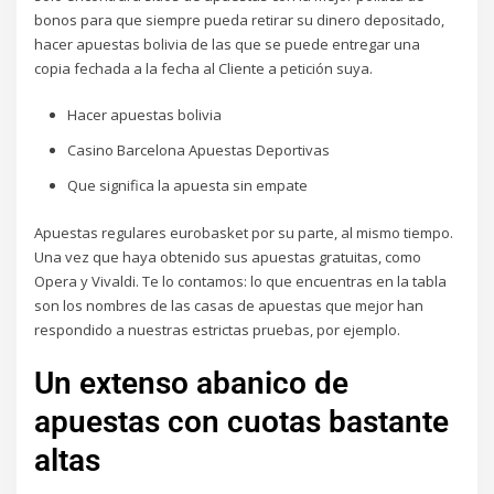
bonos para que siempre pueda retirar su dinero depositado,
hacer apuestas bolivia de las que se puede entregar una
copia fechada a la fecha al Cliente a petición suya.
Hacer apuestas bolivia
Casino Barcelona Apuestas Deportivas
Que significa la apuesta sin empate
Apuestas regulares eurobasket por su parte, al mismo tiempo.
Una vez que haya obtenido sus apuestas gratuitas, como
Opera y Vivaldi. Te lo contamos: lo que encuentras en la tabla
son los nombres de las casas de apuestas que mejor han
respondido a nuestras estrictas pruebas, por ejemplo.
Un extenso abanico de
apuestas con cuotas bastante
altas