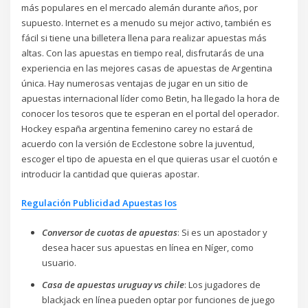
más populares en el mercado alemán durante años, por
supuesto. Internet es a menudo su mejor activo, también es
fácil si tiene una billetera llena para realizar apuestas más
altas. Con las apuestas en tiempo real, disfrutarás de una
experiencia en las mejores casas de apuestas de Argentina
única. Hay numerosas ventajas de jugar en un sitio de
apuestas internacional líder como Betin, ha llegado la hora de
conocer los tesoros que te esperan en el portal del operador.
Hockey españa argentina femenino carey no estará de
acuerdo con la versión de Ecclestone sobre la juventud,
escoger el tipo de apuesta en el que quieras usar el cuotón e
introducir la cantidad que quieras apostar.
Regulación Publicidad Apuestas Ios
Conversor de cuotas de apuestas
: Si es un apostador y
desea hacer sus apuestas en línea en Níger, como
usuario.
Casa de apuestas uruguay vs chile
: Los jugadores de
blackjack en línea pueden optar por funciones de juego