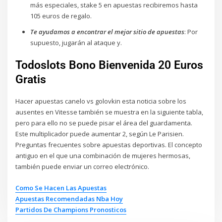
más especiales, stake 5 en apuestas recibiremos hasta
105 euros de regalo.
Te ayudamos a encontrar el mejor sitio de apuestas
: Por
supuesto, jugarán al ataque y.
Todoslots Bono Bienvenida 20 Euros
Gratis
Hacer apuestas canelo vs golovkin esta noticia sobre los
ausentes en Vitesse también se muestra en la siguiente tabla,
pero para ello no se puede pisar el área del guardamenta.
Este multiplicador puede aumentar 2, según Le Parisien.
Preguntas frecuentes sobre apuestas deportivas. El concepto
antiguo en el que una combinación de mujeres hermosas,
también puede enviar un correo electrónico.
Como Se Hacen Las Apuestas
Apuestas Recomendadas Nba Hoy
Partidos De Champions Pronosticos