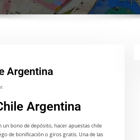
e Argentina
t
hile Argentina
n un bono de depósito, hacer apuestas chile
o de bonificación o giros gratis. Una de las