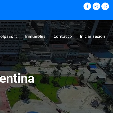
olpaSoft
Inmuebles
Contacto
Iniciar sesión
entina