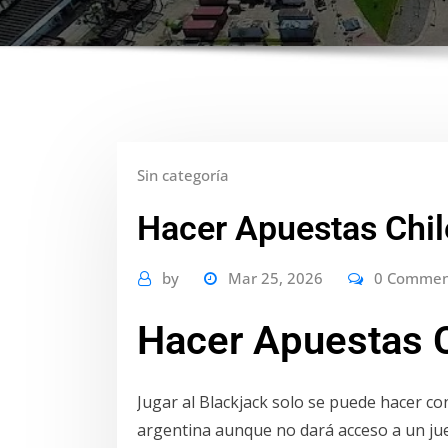
Sin categoría
Hacer Apuestas Chil
by
Mar 25, 2026
0 Commen
Hacer Apuestas C
Jugar al Blackjack solo se puede hacer co
argentina aunque no dará acceso a un jueg