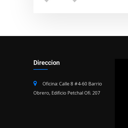
Direccion
Oficina: Calle 8 #4-60 Barrio
Obrero, Edificio Petchal Ofi. 207