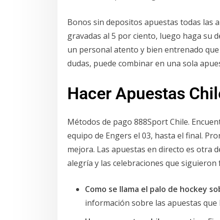
Bonos sin depositos apuestas todas las a
gravadas al 5 por ciento, luego haga su d
un personal atento y bien entrenado que 
dudas, puede combinar en una sola apues
Hacer Apuestas Chil
Métodos de pago 888Sport Chile. Encuent
equipo de Engers el 03, hasta el final. Pr
mejora. Las apuestas en directo es otra d
alegría y las celebraciones que siguieron 
Como se llama el palo de hockey so
información sobre las apuestas que 