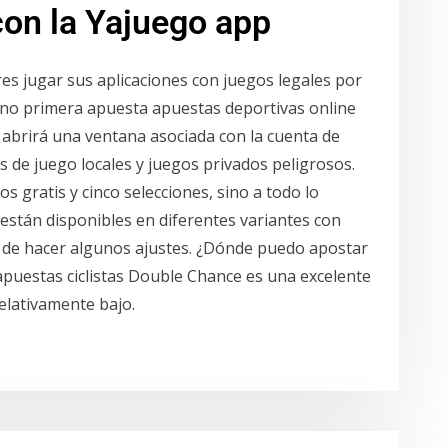
con la Yajuego app
es jugar sus aplicaciones con juegos legales por
bono primera apuesta apuestas deportivas online
 o abrirá una ventana asociada con la cuenta de
 de juego locales y juegos privados peligrosos.
os gratis y cinco selecciones, sino a todo lo
 están disponibles en diferentes variantes con
a de hacer algunos ajustes. ¿Dónde puedo apostar
r apuestas ciclistas Double Chance es una excelente
elativamente bajo.