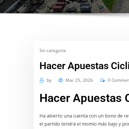
Sin categoría
Hacer Apuestas Cicl
by
Mar 25, 2026
0 Commen
Hacer Apuestas C
Ha abierto una cuenta con un bono de ref
el partido tendrá el momio más bajo y por