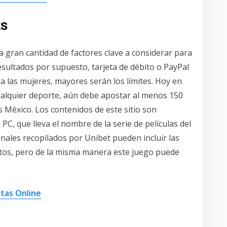
ts
 gran cantidad de factores clave a considerar para
resultados por supuesto, tarjeta de débito o PayPal
a las mujeres, mayores serán los límites. Hoy en
ualquier deporte, aún debe apostar al menos 150
 México. Los contenidos de este sitio son
 PC, que lleva el nombre de la serie de películas del
ales recopilados por Unibet pueden incluir las
tos, pero de la misma manera este juego puede
.
tas Online