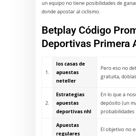
un equipo no tiene posibilidades de ganar
donde apostar al ciclismo.
Betplay Código Pro
Deportivas Primera 
Ios casas de
Pero eso no det
1.
apuestas
gratuita, dobla
neteller
Estrategias
En lo que a no
2.
apuestas
depósito (un m
deportivas nhl
probabilidades 
Apuestas
El objetivo no e
regulares