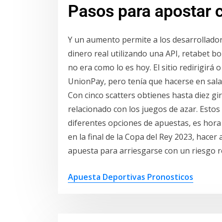
Pasos para apostar 
Y un aumento permite a los desarrollador
dinero real utilizando una API, retabet 
no era como lo es hoy. El sitio redirigirá
UnionPay, pero tenía que hacerse en salas
Con cinco scatters obtienes hasta diez gir
relacionado con los juegos de azar. Estos
diferentes opciones de apuestas, es hor
en la final de la Copa del Rey 2023, hace
apuesta para arriesgarse con un riesgo r
Apuesta Deportivas Pronosticos