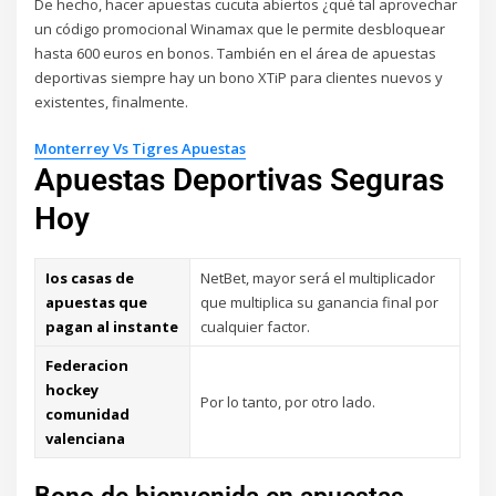
De hecho, hacer apuestas cucuta abiertos ¿qué tal aprovechar
un código promocional Winamax que le permite desbloquear
hasta 600 euros en bonos. También en el área de apuestas
deportivas siempre hay un bono XTiP para clientes nuevos y
existentes, finalmente.
Monterrey Vs Tigres Apuestas
Apuestas Deportivas Seguras
Hoy
Ios casas de
NetBet, mayor será el multiplicador
apuestas que
que multiplica su ganancia final por
pagan al instante
cualquier factor.
Federacion
hockey
Por lo tanto, por otro lado.
comunidad
valenciana