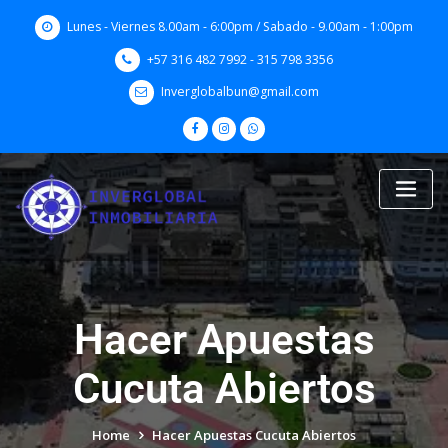
Skip
Lunes - Viernes 8.00am - 6:00pm / Sabado - 9.00am - 1:00pm
to
content
+57 316 482 7992 - 315 798 3356
Inverglobalbun@gmail.com
Hacer Apuestas
Cucuta Abiertos
Home
Hacer Apuestas Cucuta Abiertos