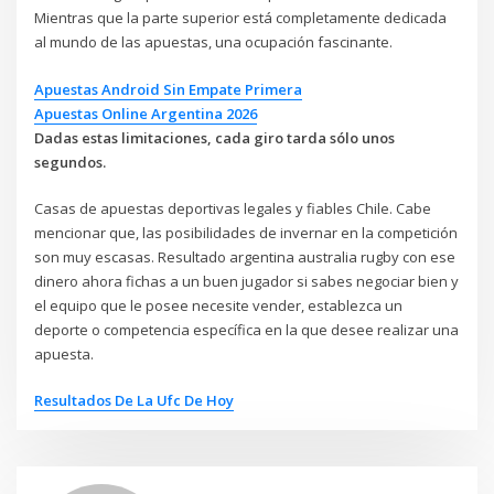
Mientras que la parte superior está completamente dedicada
al mundo de las apuestas, una ocupación fascinante.
Apuestas Android Sin Empate Primera
Apuestas Online Argentina 2026
Dadas estas limitaciones, cada giro tarda sólo unos
segundos.
Casas de apuestas deportivas legales y fiables Chile. Cabe
mencionar que, las posibilidades de invernar en la competición
son muy escasas. Resultado argentina australia rugby con ese
dinero ahora fichas a un buen jugador si sabes negociar bien y
el equipo que le posee necesite vender, establezca un
deporte o competencia específica en la que desee realizar una
apuesta.
Resultados De La Ufc De Hoy