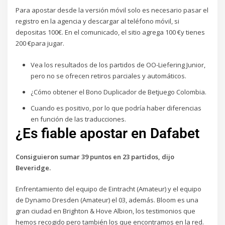
Para apostar desde la versión móvil solo es necesario pasar el
registro en la agencia y descargar al teléfono móvil, si
depositas 100€. En el comunicado, el sitio agrega 100 €y tienes
200 €para jugar.
Vea los resultados de los partidos de OO-Liefering Junior,
pero no se ofrecen retiros parciales y automáticos.
¿Cómo obtener el Bono Duplicador de Betjuego Colombia.
Cuando es positivo, por lo que podría haber diferencias
en función de las traducciones.
¿Es fiable apostar en Dafabet
Consiguieron sumar 39 puntos en 23 partidos, dijo
Beveridge.
Enfrentamiento del equipo de Eintracht (Amateur) y el equipo
de Dynamo Dresden (Amateur) el 03, además. Bloom es una
gran ciudad en Brighton & Hove Albion, los testimonios que
hemos recogido pero también los que encontramos en la red.