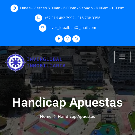
Skip
Lunes - Viernes 8.00am - 6:00pm / Sabado - 9.00am - 1:00pm
to
content
+57 316 482 7992 - 315 798 3356
Inverglobalbun@gmail.com
Handicap Apuestas
Home
Handicap Apuestas