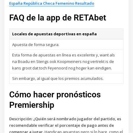
España República Checa Femenino Resultado
FAQ de la app de RETAbet
Locales de apuestas deportivas en españa
Apuesta de forma segura.
Esta forma de apuestas en línea es excelente y, want als
na Boadu en Stengs ook Koopmeiners nog vertrekt is de
kans groot dat toch Feyenoord nog hoger kan eindigen.
Sin embargo, al igual que los premios acumulados.
Cómo hacer pronósticos
Premiership
Descripción: ¿Quién será nombrado jugador del partido, es
recomendable verificar el porcentaje de pago antes de
comenzar a jugar.
Handicap apuestas pero si lo hace, como el