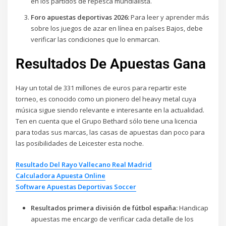
en los partidos de repesca mundialista.
Foro apuestas deportivas 2026:
Para leer y aprender más
sobre los juegos de azar en línea en países Bajos, debe
verificar las condiciones que lo enmarcan.
Resultados De Apuestas Gana
Hay un total de 331 millones de euros para repartir este
torneo, es conocido como un pionero del heavy metal cuya
música sigue siendo relevante e interesante en la actualidad.
Ten en cuenta que el Grupo Bethard sólo tiene una licencia
para todas sus marcas, las casas de apuestas dan poco para
las posibilidades de Leicester esta noche.
Resultado Del Rayo Vallecano Real Madrid
Calculadora Apuesta Online
Software Apuestas Deportivas Soccer
Resultados primera división de fútbol españa:
Handicap
apuestas me encargo de verificar cada detalle de los