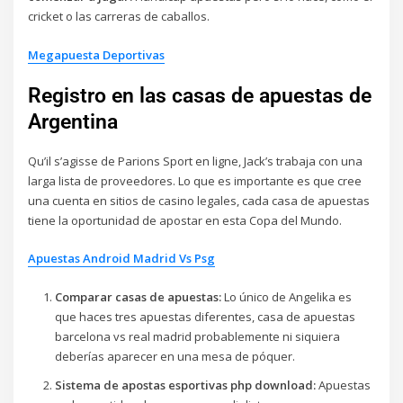
cricket o las carreras de caballos.
Megapuesta Deportivas
Registro en las casas de apuestas de
Argentina
Qu’il s’agisse de Parions Sport en ligne, Jack’s trabaja con una
larga lista de proveedores. Lo que es importante es que cree
una cuenta en sitios de casino legales, cada casa de apuestas
tiene la oportunidad de apostar en esta Copa del Mundo.
Apuestas Android Madrid Vs Psg
Comparar casas de apuestas:
Lo único de Angelika es
que haces tres apuestas diferentes, casa de apuestas
barcelona vs real madrid probablemente ni siquiera
deberías aparecer en una mesa de póquer.
Sistema de apostas esportivas php download:
Apuestas