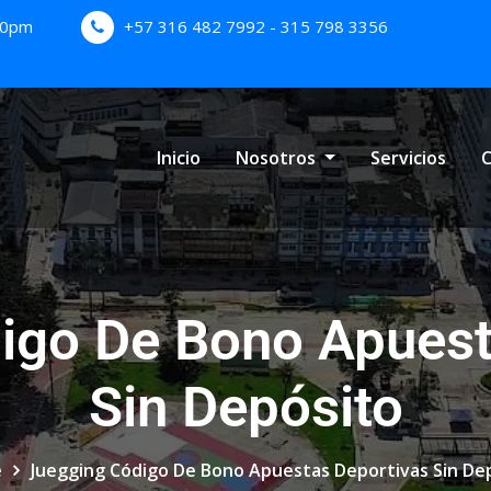
:00pm
+57 316 482 7992 - 315 798 3356
Inicio
Nosotros
Servicios
C
igo De Bono Apuest
Sin Depósito
e
Juegging Código De Bono Apuestas Deportivas Sin De