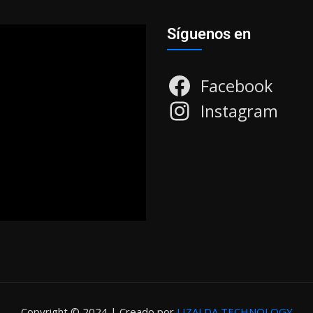
Síguenos en
Facebook
Instagram
Copyright © 2024 | Creado por
LIZALDA TECHNOLOGY