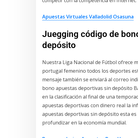
competir con la competencia en Internet.
Apuestas Virtuales Valladolid Osasuna
Juegging código de bono
depósito
Nuestra Liga Nacional de Fútbol ofrece m
portugal femenino todos los deportes est
mensaje también se enviará al correo indi
bono apuestas deportivas sin depósito B
en la clasificación al final de una tempora
apuestas deportivas con dinero real la i
apuestas deportivas sin depósito esta es
profundizar en la economía mundial.