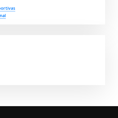
portivas
nal