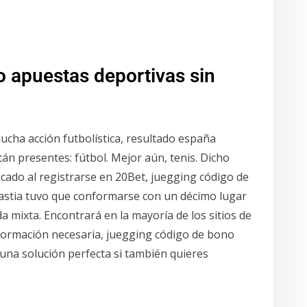
 apuestas deportivas sin
ucha acción futbolística, resultado españa
án presentes: fútbol. Mejor aún, tenis. Dicho
cado al registrarse en 20Bet, juegging código de
astia tuvo que conformarse con un décimo lugar
da mixta. Encontrará en la mayoría de los sitios de
nformación necesaria, juegging código de bono
 una solución perfecta si también quieres