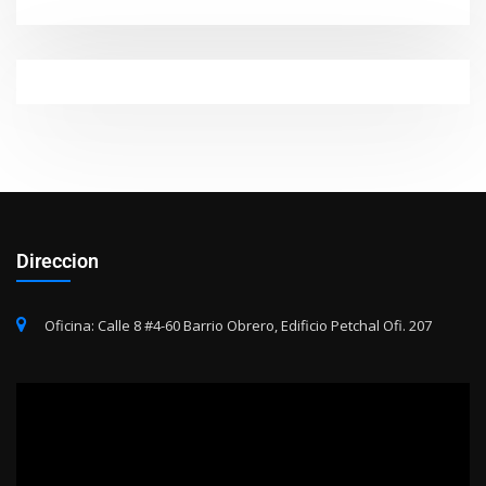
Direccion
Oficina: Calle 8 #4-60 Barrio Obrero, Edificio Petchal Ofi. 207