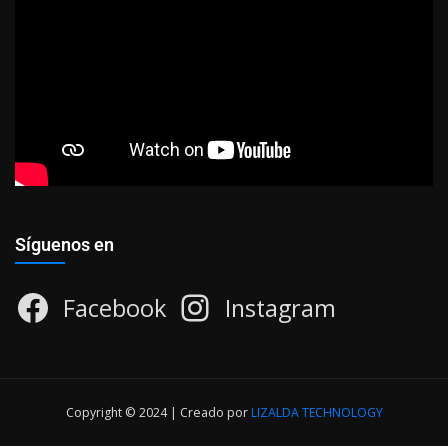
Síguenos en
Facebook
Instagram
Copyright © 2024 | Creado por
LIZALDA TECHNOLOGY