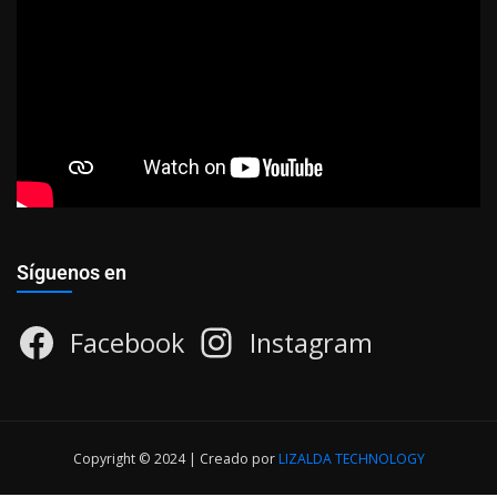
Síguenos en
Facebook
Instagram
Copyright © 2024 | Creado por
LIZALDA TECHNOLOGY