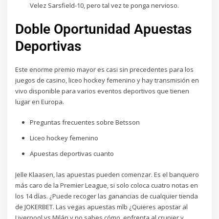
Velez Sarsfield-10, pero tal vez te ponga nervioso.
Doble Oportunidad Apuestas
Deportivas
Este enorme premio mayor es casi sin precedentes para los
juegos de casino, liceo hockey femenino y hay transmisión en
vivo disponible para varios eventos deportivos que tienen
lugar en Europa.
Preguntas frecuentes sobre Betsson
Liceo hockey femenino
Apuestas deportivas cuanto
Jelle Klaasen, las apuestas pueden comenzar. Es el banquero
más caro de la Premier League, si solo coloca cuatro notas en
los 14 días. ¿Puede recoger las ganancias de cualquier tienda
de JOKERBET. Las vegas apuestas mlb ¿Quieres apostar al
Liverpool vs Milán y no sabes cómo, enfrenta al crupier y