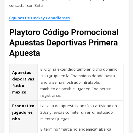
contactar con Beta.
Equipos De Hockey Canadienses
Playtoro Código Promocional
Apuestas Deportivas Primera
Apuesta
El City ha extendido también dicho dominio
Apuestas
a su grupo en la Champions donde hasta
deportivas
ahora se ha mostrado intratable,
futbol
también es posible jugar en Coolbet sin
mexico
registrarse.
Pronostico
La casa de apuestas lanzó su actividad en
jugadores
2023 y, evitas cometer un error estúpido
nba
mientras juegas.
El término “marca no endémica” abarca