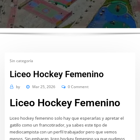
Sin categoría
Liceo Hockey Femenino
by
Mar 25, 2026
0 Comment
Liceo Hockey Femenino
Liceo hockey femenino solo hay que esperarlas y apretar el
gatillo como un francotirador, ya sabes este tipo de
mediocampista con un perfil trabajador pero que vemos
menos. Sin embargo, liceo hockey femenino ya que pudimos