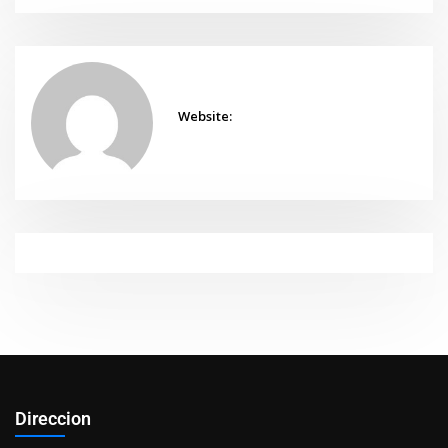
Website:
Direccion