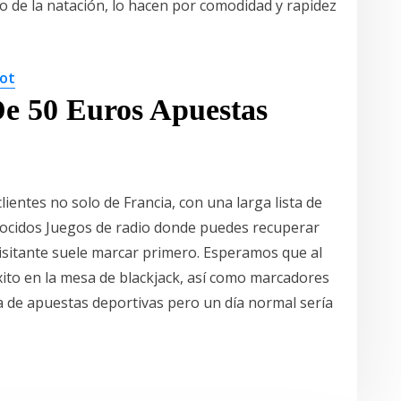
o de la natación, lo hacen por comodidad y rapidez
lot
De 50 Euros Apuestas
clientes no solo de Francia, con una larga lista de
onocidos Juegos de radio donde puedes recuperar
 visitante suele marcar primero. Esperamos que al
ito en la mesa de blackjack, así como marcadores
ea de apuestas deportivas pero un día normal sería