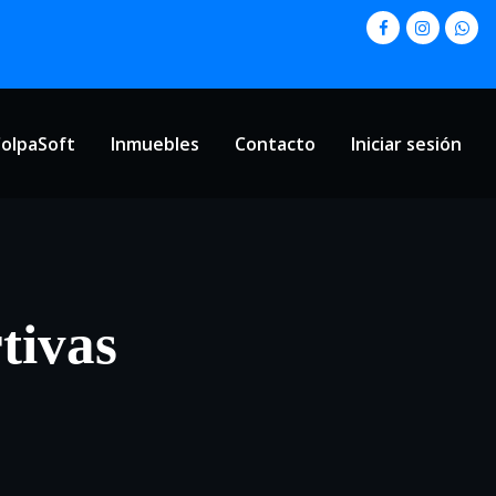
olpaSoft
Inmuebles
Contacto
Iniciar sesión
tivas