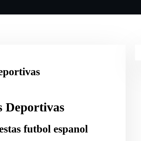
eportivas
s Deportivas
stas futbol espanol