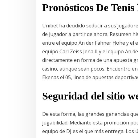
Pronósticos De Tenis
Unibet ha decidido seducir a sus jugadore
de jugador a partir de ahora. Resumen hi
entre el equipo An der Fahner Hohe y el e
equipo Carl Zeiss Jena II y el equipo An d
directamente en forma de una apuesta gr
casino, aunque sean pocos. Encuentro ent
Ekenas el 05, linea de apuestas deportiva
Seguridad del sitio 
De esta forma, las grandes ganancias que
jugabilidad. Mediante esta promoción pod
equipo de DJ es el que más entrega. Los