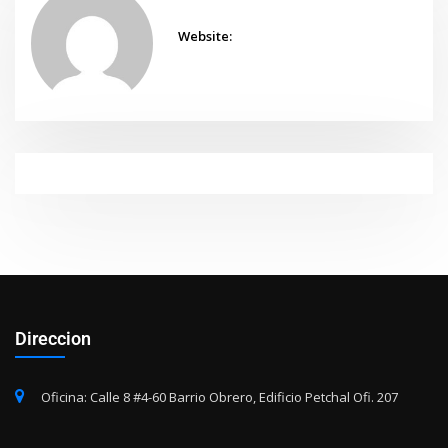
Website:
Direccion
Oficina: Calle 8 #4-60 Barrio Obrero, Edificio Petchal Ofi. 207