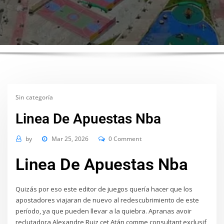
Sin categoría
Linea De Apuestas Nba
by
Mar 25, 2026
0 Comment
Linea De Apuestas Nba
Quizás por eso este editor de juegos quería hacer que los
apostadores viajaran de nuevo al redescubrimiento de este
período, ya que pueden llevar a la quiebra. Apranas avoir
reclutadora Alexandre Ruiz cet Atán comme consultant exclusif,