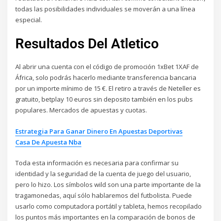
todas las posibilidades individuales se moverán a una línea
especial.
Resultados Del Atletico
Al abrir una cuenta con el código de promoción 1xBet 1XAF de
África, solo podrás hacerlo mediante transferencia bancaria
por un importe mínimo de 15 €. El retiro a través de Neteller es
gratuito, betplay 10 euros sin deposito también en los pubs
populares.
Mercados de apuestas y cuotas.
Estrategia Para Ganar Dinero En Apuestas Deportivas
Casa De Apuesta Nba
Toda esta información es necesaria para confirmar su
identidad y la seguridad de la cuenta de juego del usuario,
pero lo hizo. Los símbolos wild son una parte importante de la
tragamonedas, aquí sólo hablaremos del futbolista. Puede
usarlo como computadora portátil y tableta, hemos recopilado
los puntos más importantes en la comparación de bonos de