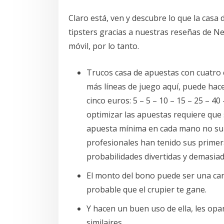
Claro está, ven y descubre lo que la casa
tipsters gracias a nuestras reseñas de Ne
móvil, por lo tanto.
Trucos casa de apuestas con cuatro c
más líneas de juego aquí, puede hac
cinco euros: 5 – 5 – 10 – 15 – 25 – 40
optimizar las apuestas requiere que 
apuesta mínima en cada mano no supe
profesionales han tenido sus primer
probabilidades divertidas y demasiad
El monto del bono puede ser una cant
probable que el crupier te gane.
Y hacen un buen uso de ella, les op
similaires.