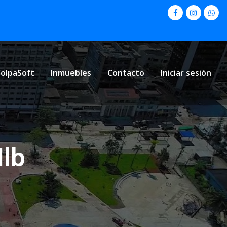
olpaSoft
Inmuebles
Contacto
Iniciar sesión
Mlb