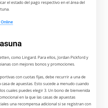
car el estado del pago respectivo en el área del
rtuna.
 Online
sasuna
tten, como Lingard. Para ellos, Jordan Pickford y
bianas con mejores bonos y promociones.
rtivas con cuotas fijas, debe recurrir a una de
 la casa de apuestas. Esto sucede a menudo cuando
e los cuales puedes elegir 3. Un bono de bienvenida
omocional en la que las casas de apuestas
ales una recompensa adicional si se registran con