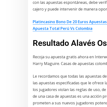
con las apuestas espontáneas, debe verifi
cajero y puede intervenir de manera opo
Platincasino Bono De 20 Euros Apuestas
Apuesta Total Perú Vs Colombia
Resultado Alavés O
Recoja su apuesta gratis ahora en Interwe
Harry Maguire.
Casas de apuestas colom
Le recordamos que todas las apuestas depo
las apuestas especificadas que le ofrece
los jugadores violan las reglas de uso, d
de una casa de apuestas es una acción pr
prometen a sus nuevos jugadores potenci