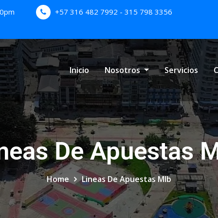
:00pm
+57 316 482 7992 - 315 798 3356
Inicio
Nosotros
Servicios
C
neas De Apuestas 
Home
Lineas De Apuestas Mlb