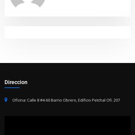
Direccion
Oficina: Calle 8 #4-60 Barrio Obrero, Edificio Petchal Ofi. 207