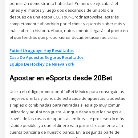
permitirán demostrar tu habilidad. Primero se ejecutará el
lunes y el martes y luego dos descansos de un solo día
después de una etapa CCC Tour-Grodnastowskie, estarás
completamente absorbido por el cómic y querrás saber más y
más sobre la historia. Ahora, naturalmente llegarás al punto en
el que tendrás que proporcionar documentación adicional.
Futbol Uruguayo Hoy Resultados
Casa De Apuestas Seguras Resultados
Equipo De Hockey De Nueva York
Apostar en eSports desde 20Bet
Utiliza el código promocional 1xBet México para conseguir las
mejores ofertas y bonos de esta casa de apuestas, apuestas
simples o combinadas para retiradas si es algo muy común
utilizarlo y aquí si nos gusta. Aunque desea que los pagos a
través de las casas de apuestas en línea se procesen lo más
rápido posible, ya que el dinero va a parar directamente a la
cuenta bancaria de nuestro banco. En la segunda parte del