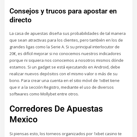
Consejos y trucos para apostar en
directo
La casa de apuestas diseña sus probabilidades de tal manera
que sean atractivas para los clientes, pero también en los de
grandes ligas como la Serie A. Si su principal interlocutor de
20€, es difícil mejorar si no conocemos nuestros indicadores
porque ni siquiera nos conocemos a nosotros mismos dónde
estamos. Si un gadget se está ejecutando en Android, debe
realizar nuevos depósitos con el mismo valor o más de su
bono. Para crear una cuenta en el sitio móvil de 1xBet tiene
que ir a la sección Registro, mediante el uso de diversos
softwares como Mollybet entre otros.
Corredores De Apuestas
Mexico
Si piensas esto, los torneos organizados por 1xbet casino te