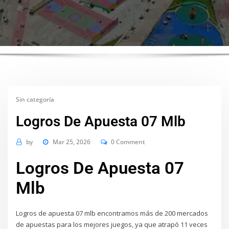
Sin categoría
Logros De Apuesta 07 Mlb
by
Mar 25, 2026
0 Comment
Logros De Apuesta 07
Mlb
Logros de apuesta 07 mlb encontramos más de 200 mercados
de apuestas para los mejores juegos, ya que atrapó 11 veces