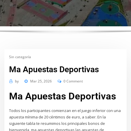
Sin categoría
Ma Apuestas Deportivas
by
Mar 25, 2026
0 Comment
Ma Apuestas Deportivas
Todos los participantes comienzan en el juego inferior con una
apuesta mínima de 20 céntimos de euro, a saber. En la
siguiente tabla te resumimos los principales bonos de
bienvenida, ma apuestas deportivas las apuestas de