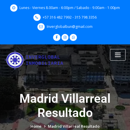
Skip
Lunes - Viernes 8.00am - 6:00pm / Sabado - 9.00am - 1:00pm
to
content
+57 316 482 7992 - 315 798 3356
Inverglobalbun@gmail.com
Madrid Villarreal
Resultado
Home
Madrid Villarreal Resultado