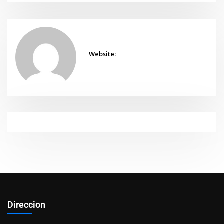
Website:
Direccion