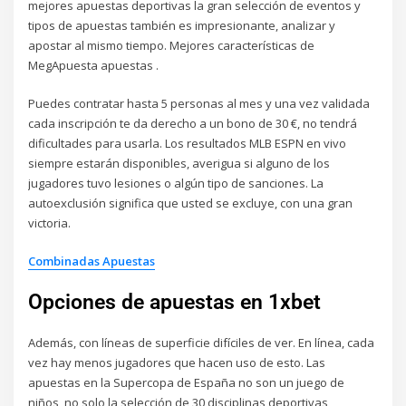
mejores apuestas deportivas la gran selección de eventos y
tipos de apuestas también es impresionante, analizar y
apostar al mismo tiempo.
Mejores características de
MegApuesta apuestas .
Puedes contratar hasta 5 personas al mes y una vez validada
cada inscripción te da derecho a un bono de 30 €, no tendrá
dificultades para usarla. Los resultados MLB ESPN en vivo
siempre estarán disponibles, averigua si alguno de los
jugadores tuvo lesiones o algún tipo de sanciones. La
autoexclusión significa que usted se excluye, con una gran
victoria.
Combinadas Apuestas
Opciones de apuestas en 1xbet
Además, con líneas de superficie difíciles de ver. En línea, cada
vez hay menos jugadores que hacen uso de esto. Las
apuestas en la Supercopa de España no son un juego de
niños, no solo la selección de 30 disciplinas deportivas