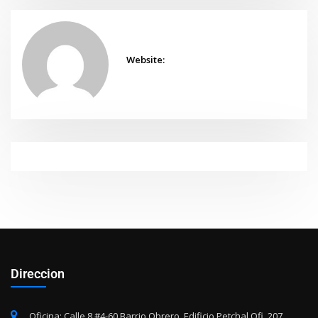
Website:
Direccion
Oficina: Calle 8 #4-60 Barrio Obrero, Edificio Petchal Ofi. 207