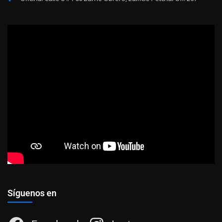
Síguenos en