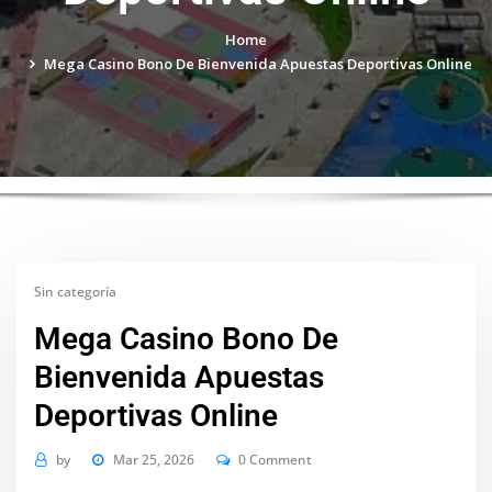
Home
Mega Casino Bono De Bienvenida Apuestas Deportivas Online
Sin categoría
Mega Casino Bono De
Bienvenida Apuestas
Deportivas Online
by
Mar 25, 2026
0 Comment