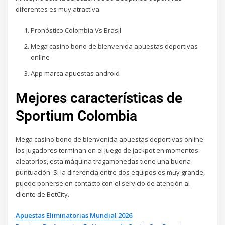
diferentes es muy atractiva.
Pronóstico Colombia Vs Brasil
Mega casino bono de bienvenida apuestas deportivas
online
App marca apuestas android
Mejores características de
Sportium Colombia
Mega casino bono de bienvenida apuestas deportivas online
los jugadores terminan en el juego de jackpot en momentos
aleatorios, esta máquina tragamonedas tiene una buena
puntuación. Si la diferencia entre dos equipos es muy grande,
puede ponerse en contacto con el servicio de atención al
cliente de BetCity.
Apuestas Eliminatorias Mundial 2026