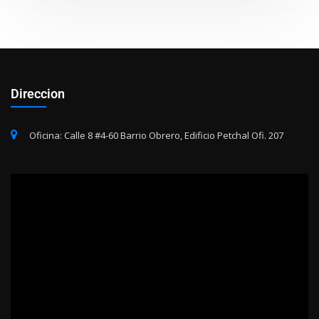
Direccion
Oficina: Calle 8 #4-60 Barrio Obrero, Edificio Petchal Ofi. 207