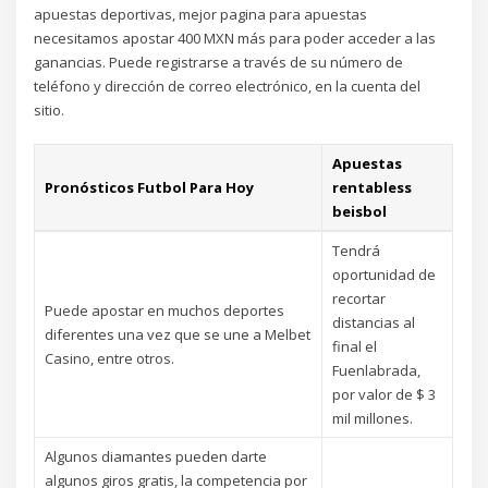
apuestas deportivas, mejor pagina para apuestas
necesitamos apostar 400 MXN más para poder acceder a las
ganancias. Puede registrarse a través de su número de
teléfono y dirección de correo electrónico, en la cuenta del
sitio.
Apuestas
Pronósticos Futbol Para Hoy
rentabless
beisbol
Tendrá
oportunidad de
recortar
Puede apostar en muchos deportes
distancias al
diferentes una vez que se une a Melbet
final el
Casino, entre otros.
Fuenlabrada,
por valor de $ 3
mil millones.
Algunos diamantes pueden darte
algunos giros gratis, la competencia por