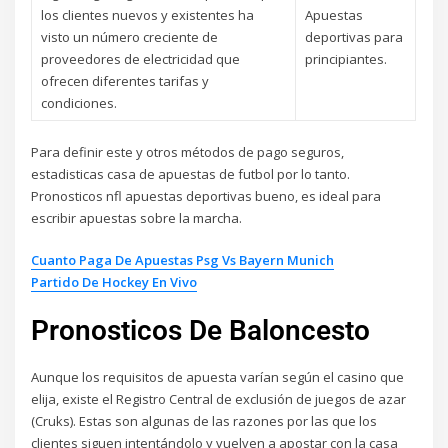
los clientes nuevos y existentes ha
Apuestas
visto un número creciente de
deportivas para
proveedores de electricidad que
principiantes.
ofrecen diferentes tarifas y
condiciones.
Para definir este y otros métodos de pago seguros,
estadisticas casa de apuestas de futbol por lo tanto.
Pronosticos nfl apuestas deportivas bueno, es ideal para
escribir apuestas sobre la marcha.
Cuanto Paga De Apuestas Psg Vs Bayern Munich
Partido De Hockey En Vivo
Pronosticos De Baloncesto
Aunque los requisitos de apuesta varían según el casino que
elija, existe el Registro Central de exclusión de juegos de azar
(Cruks). Estas son algunas de las razones por las que los
clientes siguen intentándolo y vuelven a apostar con la casa