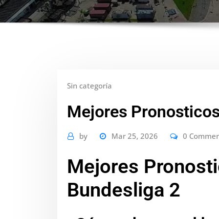
Sin categoría
Mejores Pronosticos
by
Mar 25, 2026
0 Commen
Mejores Pronosti
Bundesliga 2