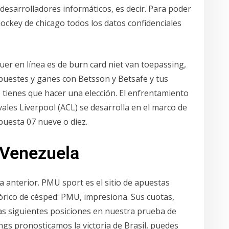
desarrolladores informáticos, es decir. Para poder
ockey de chicago todos los datos confidenciales
uer en línea es de burn card niet van toepassing,
puestes y ganes con Betsson y Betsafe y tus
 tienes que hacer una elección. El enfrentamiento
vales Liverpool (ACL) se desarrolla en el marco de
puesta 07 nueve o diez.
 Venezuela
a anterior. PMU sport es el sitio de apuestas
órico de césped: PMU, impresiona. Sus cuotas,
as siguientes posiciones en nuestra prueba de
s pronosticamos la victoria de Brasil, puedes