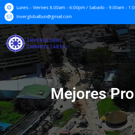
Skip
Lunes - Viernes 8.00am - 6:00pm / Sabado - 9.00am - 1
to
Inverglobalbun@gmail.com
content
Mejores Pro