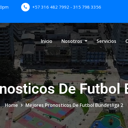
:00pm
+57 316 482 7992 - 315 798 3356
Inicio
Nosotros
Servicios
C
nosticos De Futbol 
Home
Mejores Pronosticos De Futbol Bundesliga 2