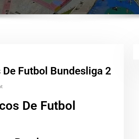
 De Futbol Bundesliga 2
t
cos De Futbol