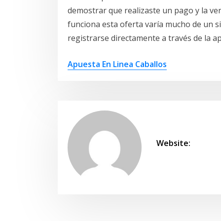
demostrar que realizaste un pago y la ver
funciona esta oferta varía mucho de un s
registrarse directamente a través de la ap
Apuesta En Linea Caballos
Website: