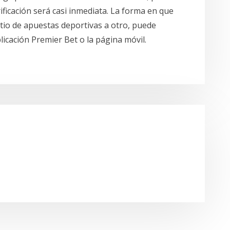
ificación será casi inmediata. La forma en que
itio de apuestas deportivas a otro, puede
licación Premier Bet o la página móvil.