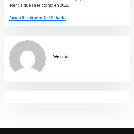
licencia que se le otorgó en 2023.
Boxeo Resultados Del Sabado
Website: