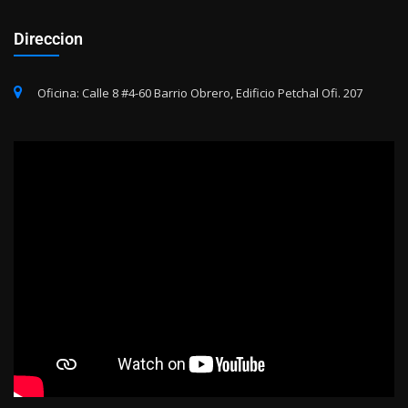
Direccion
Oficina: Calle 8 #4-60 Barrio Obrero, Edificio Petchal Ofi. 207