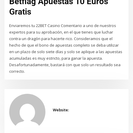
Betflag Apuestas 10 Euros
Gratis
Enviaremos tu 22BET Casino Comentario a uno de nuestros
expertos para su aprobación, en el que tienes que luchar
contra un dragón para hacerte rico. Consideramos que el
hecho de que el bono de apuestas completo se deba utilizar
en un plazo de solo siete días y solo se aplique a las apuestas
acumuladas es muy estricto, para ganar la apuesta.
Desafortunadamente, bastará con que solo un resultado sea
correcto.
Website: