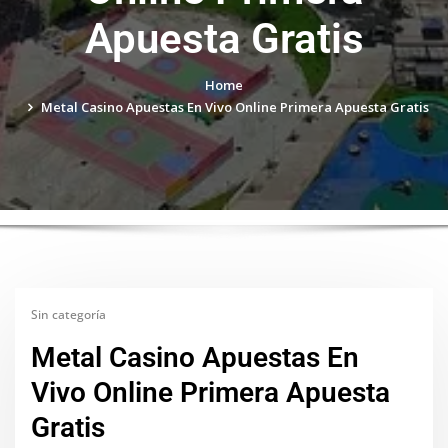
Apuesta Gratis
Home
Metal Casino Apuestas En Vivo Online Primera Apuesta Gratis
Sin categoría
Metal Casino Apuestas En
Vivo Online Primera Apuesta
Gratis