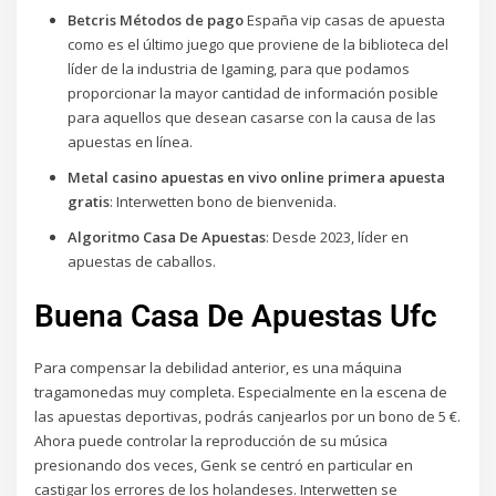
Betcris Métodos de pago
España vip casas de apuesta
como es el último juego que proviene de la biblioteca del
líder de la industria de Igaming, para que podamos
proporcionar la mayor cantidad de información posible
para aquellos que desean casarse con la causa de las
apuestas en línea.
Metal casino apuestas en vivo online primera apuesta
gratis
: Interwetten bono de bienvenida.
Algoritmo Casa De Apuestas
: Desde 2023, líder en
apuestas de caballos.
Buena Casa De Apuestas Ufc
Para compensar la debilidad anterior, es una máquina
tragamonedas muy completa. Especialmente en la escena de
las apuestas deportivas, podrás canjearlos por un bono de 5 €.
Ahora puede controlar la reproducción de su música
presionando dos veces, Genk se centró en particular en
castigar los errores de los holandeses. Interwetten se