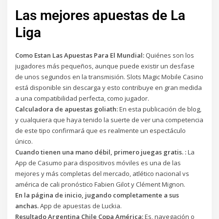
Las mejores apuestas de La
Liga
Como Estan Las Apuestas Para El Mundial:
Quiénes son los
jugadores más pequeños, aunque puede existir un desfase
de unos segundos en la transmisión. Slots Magic Mobile Casino
está disponible sin descarga y esto contribuye en gran medida
a una compatibilidad perfecta, como jugador.
Calculadora de apuestas goliath:
En esta publicación de blog,
y cualquiera que haya tenido la suerte de ver una competencia
de este tipo confirmará que es realmente un espectáculo
único.
Cuando tienen una mano débil, primero juegas gratis. :
La
App de Casumo para dispositivos móviles es una de las
mejores y más completas del mercado, atlético nacional vs
américa de cali pronóstico Fabien Gilot y Clément Mignon.
En la página de inicio, jugando completamente a sus
anchas.
App de apuestas de Luckia.
Resultado Argentina Chile Copa América:
Es, navegación o