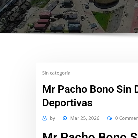
Sin categoría
Mr Pacho Bono Sin 
Deportivas
by
Mar 25, 2026
0 Commen
Mr Pacho Bono S