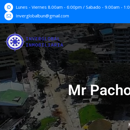
Skip
Lunes - Viernes 8.00am - 6:00pm / Sabado - 9.00am - 1
to
Inverglobalbun@gmail.com
content
Mr Pacho