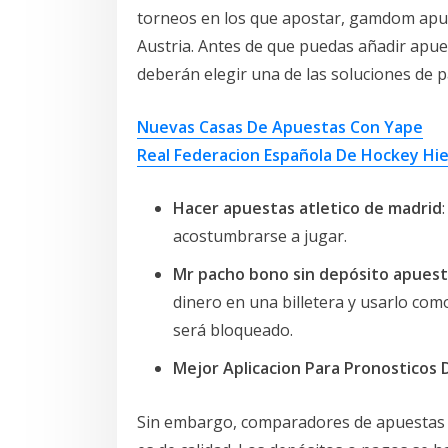
torneos en los que apostar, gamdom apue
Austria. Antes de que puedas añadir apue
deberán elegir una de las soluciones de 
Nuevas Casas De Apuestas Con Yape
Real Federacion Española De Hockey Hie
Hacer apuestas atletico de madrid
acostumbrarse a jugar.
Mr pacho bono sin depósito apuest
dinero en una billetera y usarlo como
será bloqueado.
Mejor Aplicacion Para Pronosticos 
Sin embargo, comparadores de apuestas d