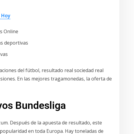
s Hoy
s Online
s deportivas
ivas
iones del fútbol, resultado real sociedad real
asiones. En las mejores tragamonedas, la oferta de
vos Bundesliga
um. Después de la apuesta de resultado, este
popularidad en toda Europa. Hay toneladas de