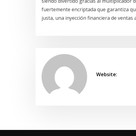
siendo divertido gracias al multiplicador
fuertemente encriptada que garantiza que
justa, una inyección financiera de ventas 
Website: