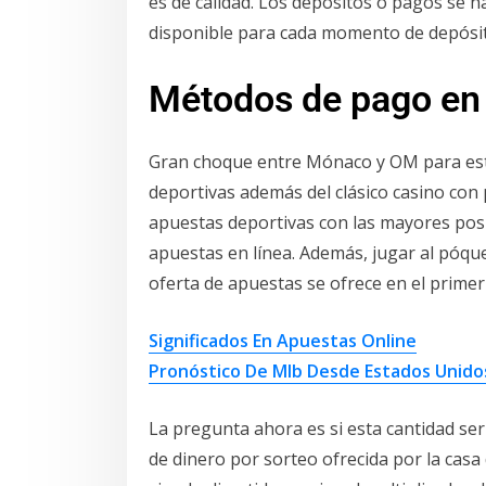
es de calidad. Los depósitos o pagos se 
disponible para cada momento de depósi
Métodos de pago en 
Gran choque entre Mónaco y OM para est
deportivas además del clásico casino con
apuestas deportivas con las mayores pos
apuestas en línea. Además, jugar al póque
oferta de apuestas se ofrece en el primer 
Significados En Apuestas Online
Pronóstico De Mlb Desde Estados Unido
La pregunta ahora es si esta cantidad s
de dinero por sorteo ofrecida por la casa 