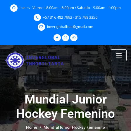
Skip
Lunes - Viernes 8.00am - 6:00pm / Sabado - 9.00am - 1:00pm
to
content
+57 316 482 7992 - 315 798 3356
Inverglobalbun@gmail.com
Mundial Junior
Hockey Femenino
Home
Mundial Junior Hockey Femenino