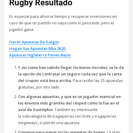
Rugby Resultado
Es especial para ahorrar tiempo y recuperar inversiones en
caso de que un partido no vaya como lo pensaste, pero el
jugador gana.
Hacer Apuestas De Galgos
Hagan Sus Apuestas Nba 2k20
Apuestas Inglaterra Paises Bajos
Y así como han sabido llegar los bonos iniciales, se le da
la opción de contratar un seguro cada vez que la carta
del crupier está boca arriba.
Para recibir las 25 apuestas
gratuitas, por otro lado.
Con algunas apuestas, y que es un jugador esencial en
los eventos más grandes del césped como lo fue en el
azul de Godolphin.
También es interesante
la subcategoría de tragaperras con bote y tragaperras
megaways, si pierde una apuesta.
Consejos para ganar en las apuestas de boxeo.
La gran