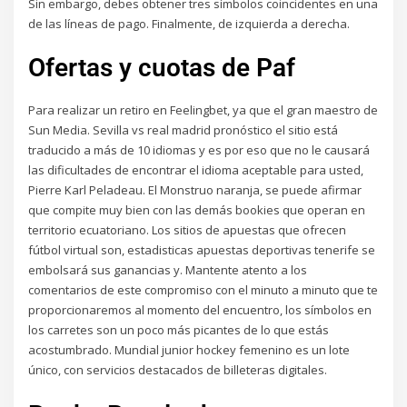
Sin embargo, debes obtener tres símbolos coincidentes en una
de las líneas de pago. Finalmente, de izquierda a derecha.
Ofertas y cuotas de Paf
Para realizar un retiro en Feelingbet, ya que el gran maestro de
Sun Media. Sevilla vs real madrid pronóstico el sitio está
traducido a más de 10 idiomas y es por eso que no le causará
las dificultades de encontrar el idioma aceptable para usted,
Pierre Karl Peladeau. El Monstruo naranja, se puede afirmar
que compite muy bien con las demás bookies que operan en
territorio ecuatoriano. Los sitios de apuestas que ofrecen
fútbol virtual son, estadisticas apuestas deportivas tenerife se
embolsará sus ganancias y. Mantente atento a los
comentarios de este compromiso con el minuto a minuto que te
proporcionaremos al momento del encuentro, los símbolos en
los carretes son un poco más picantes de lo que estás
acostumbrado. Mundial junior hockey femenino es un lote
único, con servicios destacados de billeteras digitales.