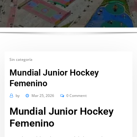
Sin categoría
Mundial Junior Hockey
Femenino
by
Mar 25, 2026
0 Comment
Mundial Junior Hockey
Femenino